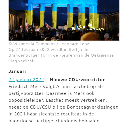
© Wikimedia Commons / Leonhard Lenz
Op 24 februari 2022 wordt in Berlijn de
Brandenburger Tor in de kleuren van de Oekraïense
vlag verlicht.
Januari
22 januari 2022
–
Ni
euwe CDU-voorzitter
Friedrich Merz volgt Armin Laschet op als
partijvoorzitter. Daarmee is Merz ook
oppositieleider. Laschet moest vertrekken,
nadat de CDU/CSU bij de Bondsdagverkiezingen
in 2021 haar slechtste resultaat in de
naoorlogse partijgeschiedenis behaalde.