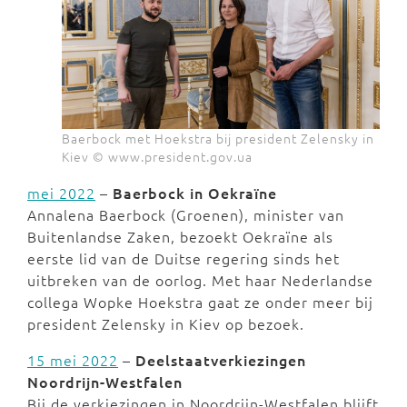
Baerbock met Hoekstra bij president Zelensky in
Kiev © www.president.gov.ua
mei 2022
–
Baerbock in Oekraïne
Annalena Baerbock (Groenen), minister van
Buitenlandse Zaken, bezoekt Oekraïne als
eerste lid van de Duitse regering sinds het
uitbreken van de oorlog. Met haar Nederlandse
collega Wopke Hoekstra gaat ze onder meer bij
president Zelensky in Kiev op bezoek.
15 mei 2022
–
Deelstaatverkiezingen
Noordrijn-Westfalen
Bij de verkiezingen in Noordrijn-Westfalen blijft