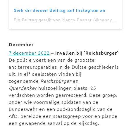
Sieh dir diesen Beitrag auf Instagram an
Ein Beitrag geteilt von Nancy Faeser (@nancy_faeser)
December
7 december 2022
–
Invallen bij 'R
eichsbürger'
De politie voert een van de grootste
antiterreuroperaties in de Duitse geschiedenis
uit. In elf deelstaten vinden bij
zogenoemde
Reichsbürger
en
Querdenker
huiszoekingen plaats. 25
verdachten worden gearresteerd. Deze groep,
onder wie voormalige soldaten van de
Bundeswehr en een oud-Bondsdaglid van de
AfD, bereidde een staatsgreep voor en plande
een gewapende aanval op de Rijksdag.