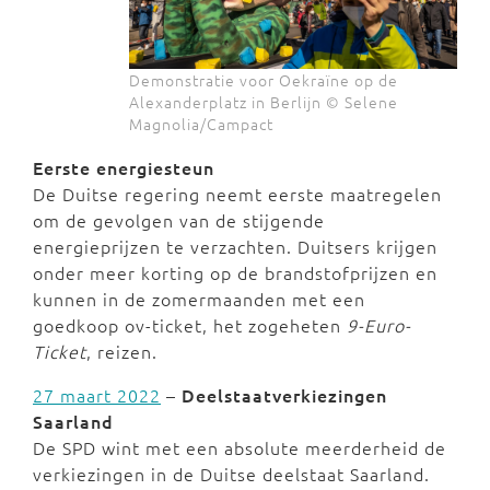
Demonstratie voor Oekraïne op de
Alexanderplatz in Berlijn © Selene
Magnolia/Campact
Eerste energiesteun
De Duitse regering neemt eerste maatregelen
om de gevolgen van de stijgende
energieprijzen te verzachten. Duitsers krijgen
onder meer korting op de brandstofprijzen en
kunnen in de zomermaanden met een
goedkoop ov-ticket, het zogeheten
9-Euro-
Ticket
, reizen.
27 maart 2022
–
Deelstaatverkiezingen
Saarland
De SPD wint met een absolute meerderheid de
verkiezingen in de Duitse deelstaat Saarland.