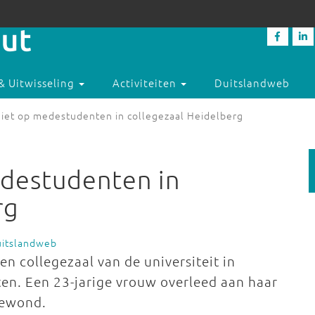
& Uitwisseling
Activiteiten
Duitslandweb
hiet op medestudenten in collegezaal Heidelberg
edestudenten in
rg
uitslandweb
en collegezaal van de universiteit in
n. Een 23-jarige vrouw overleed aan haar
gewond.