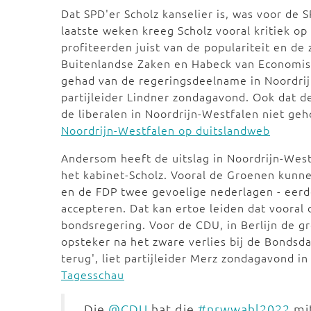
Dat SPD'er Scholz kanselier is, was voor de
laatste weken kreeg Scholz vooral kritiek op
profiteerden juist van de populariteit en d
Buitenlandse Zaken en Habeck van Economisc
gehad van de regeringsdeelname in Noordrij
partijleider Lindner zondagavond. Ook dat d
de liberalen in Noordrijn-Westfalen niet ge
Noordrijn-Westfalen op duitslandweb
Andersom heeft de uitslag in Noordrijn-Wes
het kabinet-Scholz. Vooral de Groenen kunn
en de FDP twee gevoelige nederlagen - eerd
accepteren. Dat kan ertoe leiden dat vooral 
bondsregering. Voor de CDU, in Berlijn de gr
opsteker na het zware verlies bij de Bondsd
terug', liet partijleider Merz zondagavond i
Tagesschau
„Die
@CDU
hat die
#nrwwahl2022
mi