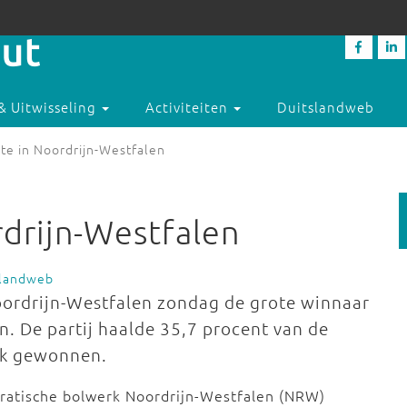
& Uitwisseling
Activiteiten
Duitslandweb
te in Noordrijn-Westfalen
drijn-Westfalen
slandweb
oordrijn-Westfalen zondag de grote winnaar
. De partij haalde 35,7 procent van de
nk gewonnen.
cratische bolwerk Noordrijn-Westfalen (NRW)