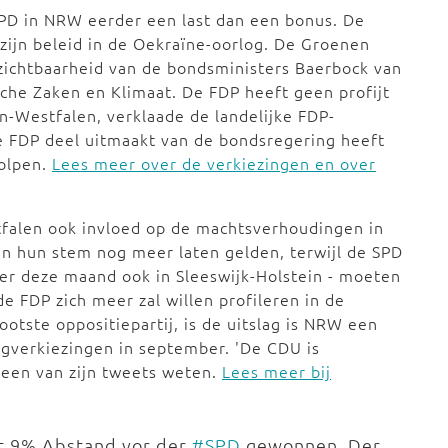
 SPD in NRW eerder een last dan een bonus. De
 zijn beleid in de Oekraïne-oorlog. De Groenen
e zichtbaarheid van de bondsministers Baerbock van
he Zaken en Klimaat. De FDP heeft geen profijt
n-Westfalen, verklaade de landelijke FDP-
e FDP deel uitmaakt van de bondsregering heeft
holpen.
Lees meer over de verkiezingen en over
tfalen ook invloed op de machtsverhoudingen in
en hun stem nog meer laten gelden, terwijl de SPD
er deze maand ook in Sleeswijk-Holstein - moeten
de FDP zich meer zal willen profileren in de
ootste oppositiepartij, is de uitslag is NRW een
agverkiezingen in september. 'De CDU is
n een van zijn tweets weten.
Lees meer bij
t 9% Abstand vor der
#SPD
gewonnen. Der