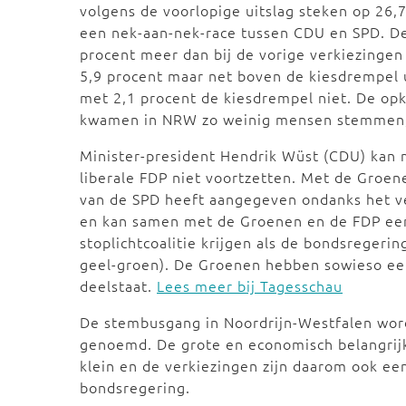
volgens de voorlopige uitslag steken op 26,7
een nek-aan-nek-race tussen CDU en SPD. De
procent meer dan bij de vorige verkiezingen
5,9 procent maar net boven de kiesdrempel u
met 2,1 procent de kiesdrempel niet. De opk
kwamen in NRW zo weinig mensen stemmen
Minister-president Hendrik Wüst (CDU) kan m
liberale FDP niet voortzetten. Met de Groen
van de SPD heeft aangegeven ondanks het verl
en kan samen met de Groenen en de FDP ee
stoplichtcoalitie krijgen als de bondsregerin
geel-groen). De Groenen hebben sowieso een
deelstaat.
Lees meer bij Tagesschau
De stembusgang in Noordrijn-Westfalen word
genoemd. De grote en economisch belangrijks
klein en de verkiezingen zijn daarom ook een
bondsregering.