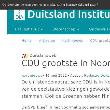
Op deze site worden cookies gebruikt, wilt u hiermee akkoord gaan?
Het instituut
Wetenschap
Onderwijs 
Home
Artikelen
Kort nieuws
CDU groots
Duitslandweb
CDU grootste in Noor
Kort nieuws
- 16 mei 2022 - Auteur:
Redactie Duit
De christendemocratische CDU is in N
van de deelstaatverkiezingen geworden
stemmen. Ook de Groenen hebben fli
De SPD bleef in het voormalig sociaal-demo