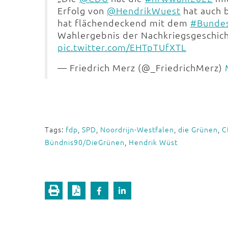
Erfolg von
@HendrikWuest
hat auch 
hat flächendeckend mit dem
#Bundes
Wahlergebnis der Nachkriegsgeschich
pic.twitter.com/EHTpTUfXTL
— Friedrich Merz (@_FriedrichMerz)
Tags:
fdp
,
SPD
,
Noordrijn-Westfalen
,
die Grünen
,
C
Bündnis90/DieGrünen
,
Hendrik Wüst