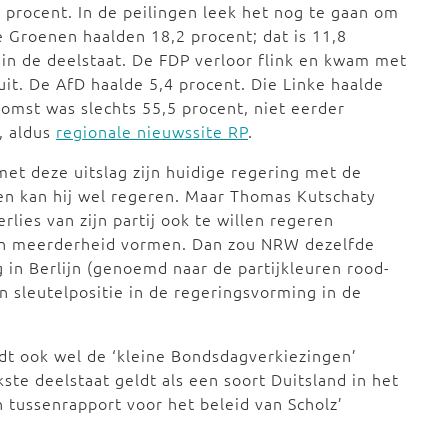
 procent. In de peilingen leek het nog te gaan om
 Groenen haalden 18,2 procent; dat is 11,8
 in de deelstaat. De FDP verloor flink en kwam met
it. De AfD haalde 5,4 procent. Die Linke haalde
omst was slechts 55,5 procent, niet eerder
, aldus
regionale nieuwssite RP
.
et deze uitslag zijn huidige regering met de
en kan hij wel regeren. Maar Thomas Kutschaty
ies van zijn partij ook te willen regeren
n meerderheid vormen. Dan zou NRW dezelfde
g in Berlijn (genoemd naar de partijkleuren rood-
 sleutelpositie in de regeringsvorming in de
t ook wel de ‘kleine Bondsdagverkiezingen’
te deelstaat geldt als een soort Duitsland in het
 tussenrapport voor het beleid van Scholz’