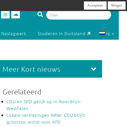
Accepteer
Weiger
Naslagwerk
Studeren in Duitsland
NL
Meer Kort nieuws
Gerelateerd
CDU en SPD gelijk op in Noordrijn-
Westfalen
Lokale verkiezingen NRW: CDU blijft
grootste, winst voor AfD