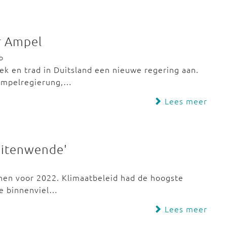
r Ampel
b
iek en trad in Duitsland een nieuwe regering aan.
 Ampelregierung,…
Lees meer
Zeitenwende'
nen voor 2022. Klimaatbeleid had de hoogste
ne binnenviel…
Lees meer