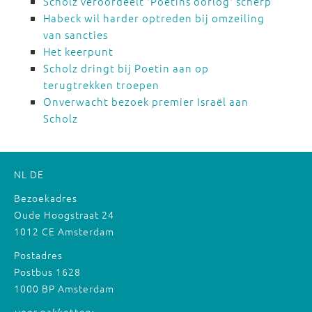
Scholz veroordeelt 'Poetins oorlog' scherp
Habeck wil harder optreden bij omzeiling
van sancties
Het keerpunt
Scholz dringt bij Poetin aan op
terugtrekken troepen
Onverwacht bezoek premier Israël aan
Scholz
NL
DE
Bezoekadres
Oude Hoogstraat 24
1012 CE Amsterdam
Postadres
Postbus 1628
1000 BP Amsterdam