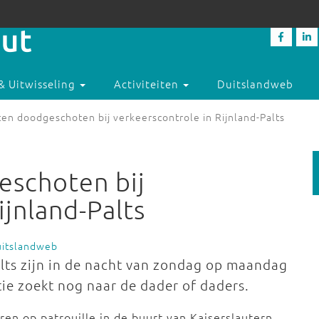
& Uitwisseling
Activiteiten
Duitslandweb
en doodgeschoten bij verkeerscontrole in Rijnland-Palts
schoten bij
ijnland-Palts
uitslandweb
alts zijn in de nacht van zondag op maandag
e zoekt nog naar de dader of daders.
en op patrouille in de buurt van Kaiserslautern