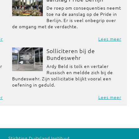
De roep om consequenties neemt
toe na de aanslag op de Pride in
Berlijn. Er is veel onbegrip over
de omgang met de verdachte.
er
Lees meer
Solliciteren bij de
Bundeswehr
or
Ardy Beld is tolk en vertaler
Russisch en meldde zich bij de
Bundeswehr. Zijn sollicitatie blijkt vooral een
oefening in geduld.
er
Lees meer
Stichting Duitsland Instituut