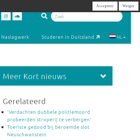
Accepteer
Weiger
Naslagwerk
Studeren in Duitsland
NL
Meer Kort nieuws
Gerelateerd
'Verdachten dubbele politiemoord
probeerden stroperij te verbergen'
Toeriste gedood bij beroemde slot
Neuschwanstein