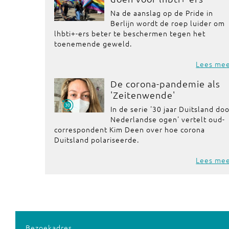
Na de aanslag op de Pride in
Berlijn wordt de roep luider om
lhbti+-ers beter te beschermen tegen het
toenemende geweld.
Lees me
De corona-pandemie als
'Zeitenwende'
In de serie '30 jaar Duitsland do
Nederlandse ogen' vertelt oud-
correspondent Kim Deen over hoe corona
Duitsland polariseerde.
Lees me
Bezoekadres