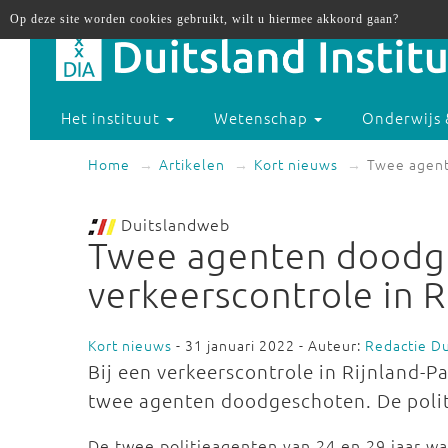
Op deze site worden cookies gebruikt, wilt u hiermee akkoord gaan?
Het instituut
Wetenschap
Onderwijs 
Home
Artikelen
Kort nieuws
Twee agent
Duitslandweb
Twee agenten doodge
verkeerscontrole in R
Kort nieuws
- 31 januari 2022 - Auteur:
Redactie D
Bij een verkeerscontrole in Rijnland-P
twee agenten doodgeschoten. De politi
De twee politieagenten van 24 en 29 jaar war