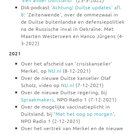
'Een ander Duitsland?'
(25-3-2022)
DIA-podcast
'Achtung! Duitse updates' afl.
8
: 'Zeitenwende', over de ommezwaai in
de Duitse buitenlandse en defensiepolitiek
na de Russische inval in Oekraïne. Met
Maarten Westerveen en Hanco Jürgens (4-
3-2022)
2021
Over het afscheid van 'crisiskanselier'
Merkel, op
NU.nl
(8-12-2021)
Over de nieuwe Duitse kanselier Olaf
Scholz, video op
NU.nl
(7-12-2021)
Over de nieuwe Duitse regering, bij
Spraakmakers
, NPO Radio 1 (7-12-2021)
Over de mogelijke vaccinatieplicht in
Duitsland, bij '
Met het oog op morgen
',
NPO Radio 1 (2-12-2021)
Over het vertrek van Merkel en de nieuwe