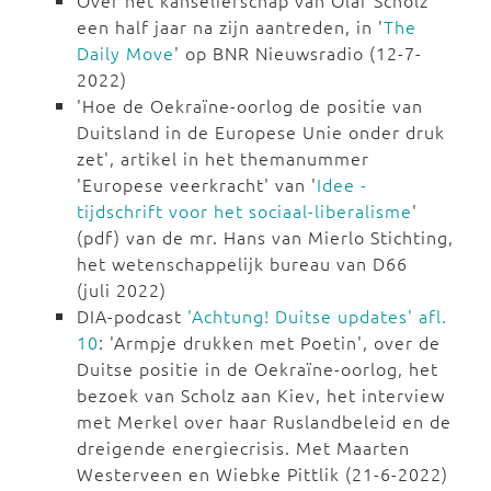
Over het kanselierschap van Olaf Scholz
een half jaar na zijn aantreden, in '
The
Daily Move
' op BNR Nieuwsradio (12-7-
2022)
'Hoe de Oekraïne-oorlog de positie van
Duitsland in de Europese Unie onder druk
zet', artikel in het themanummer
'Europese veerkracht' van '
Idee -
tijdschrift voor het sociaal-liberalisme
'
(pdf) van de mr. Hans van Mierlo Stichting,
het wetenschappelijk bureau van D66
(juli 2022)
DIA-podcast
'Achtung! Duitse updates' afl.
10
: 'Armpje drukken met Poetin', over de
Duitse positie in de Oekraïne-oorlog, het
bezoek van Scholz aan Kiev, het interview
met Merkel over haar Ruslandbeleid en de
dreigende energiecrisis. Met Maarten
Westerveen en Wiebke Pittlik (21-6-2022)