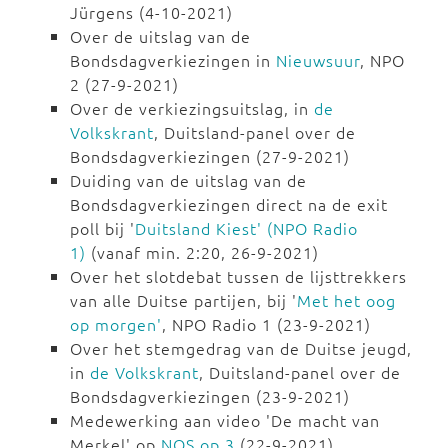
Jürgens (4-10-2021)
Over de uitslag van de
Bondsdagverkiezingen in
Nieuwsuur
, NPO
2 (27-9-2021)
Over de verkiezingsuitslag, in
de
Volkskrant
, Duitsland-panel over de
Bondsdagverkiezingen (27-9-2021)
Duiding van de uitslag van de
Bondsdagverkiezingen direct na de exit
poll bij '
Duitsland Kiest' (NPO Radio
1)
(vanaf min. 2:20, 26-9-2021)
Over het slotdebat tussen de lijsttrekkers
van alle Duitse partijen, bij '
Met het oog
op morgen'
, NPO Radio 1 (23-9-2021)
Over het stemgedrag van de Duitse jeugd,
in
de Volkskrant
, Duitsland-panel over de
Bondsdagverkiezingen (23-9-2021)
Medewerking aan video 'De macht van
Merkel' op
NOS op 3
(22-9-2021)