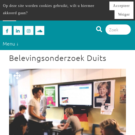
Op deze site worden cookies gebruikt, wilt u hiermee
Accepteer
akkoord gaan?
Weiger
Menu ↓
Belevingsonderzoek Duits