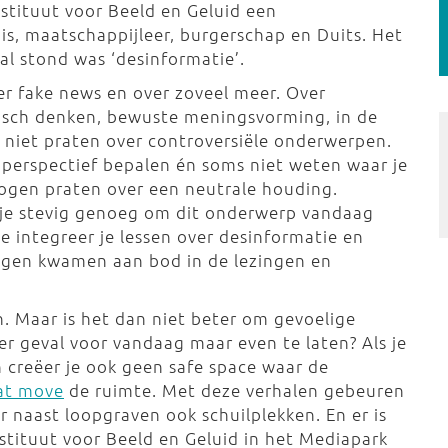
stituut voor Beeld en Geluid een
s, maatschappijleer, burgerschap en Duits. Het
l stond was ‘desinformatie’.
er fake news en over zoveel meer. Over
itisch denken, bewuste meningsvorming, in de
n niet praten over controversiële onderwerpen.
 perspectief bepalen én soms niet weten waar je
e ogen praten over een neutrale houding.
e je stevig genoeg om dit onderwerp vandaag
oe integreer je lessen over desinformatie en
agen kwamen aan bod in de lezingen en
n. Maar is het dan niet beter om gevoelige
er geval voor vandaag maar even te laten? Als je
 creëer je ook geen safe space waar de
hat move
de ruimte. Met deze verhalen gebeuren
er naast loopgraven ook schuilplekken. En er is
nstituut voor Beeld en Geluid in het Mediapark