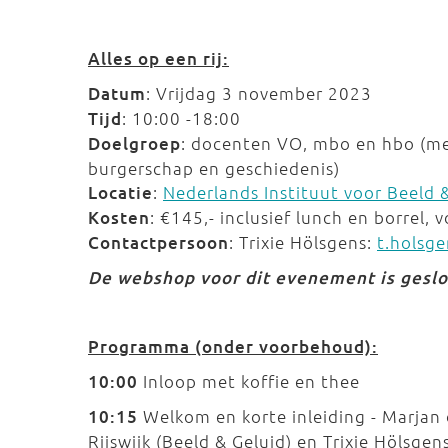
Alles op een rij:
Datum
: Vrijdag 3 november 2023
Tijd
: 10:00 -18:00
Doelgroep
: docenten VO, mbo en hbo (me
burgerschap en geschiedenis)
Locatie
:
Nederlands Instituut voor Beeld 
Kosten
: €145,- inclusief lunch en borrel, 
Contactpersoon
: Trixie Hölsgens:
t.holsg
De webshop voor dit evenement is gesl
Programma (onder voorbehoud):
10:00
Inloop met koffie en thee
10:15
Welkom en korte inleiding - Marjan
Rijswijk (Beeld & Geluid) en Trixie Hölsgen