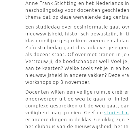
Anne Frank Stichting en het Nederlands In
nascholingsdag voor docenten geschiedeni
thema dat op deze wervelende dag centraa
Een studiedag over desinformatie gaat ov
nieuwswijsheid, historisch bewustzijn, kr
klas moeilijke gesprekken voeren en al da
Zo’n studiedag gaat dus ook over je eigen
als docent staat. Of over met tranen in j
Vertrouw jij de boodschapper wel? Voel j
aan te kaarten? Welke tools zet je in en h
nieuwswijsheid in andere vakken? Deze vr
workshops op 3 november.
Docenten willen een veilige ruimte creëre
onderwerpen uit de weg te gaan, of in ied
complexe gesprekken uit de weg gaat, dan
veiligheid mag groeien. Geef de
stories t
er andere dingen in de klas. Gelukkig zijn 
het clubhuis van de nieuwswijsheid, het I