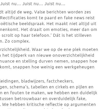
r. Juist nu… Juist nu… Juist nu…
ndt altijd de weg. Valse berichten worden zes
 Rectificaties komt te paard en fake news reist
poëtische beeldspraak. Het maakt niet altijd uit
innenkomt. Het draait om emoties, meer dan om
e scrolt op haar telefoon.’ Dát is het stilleven
en. Zo complex.
erzichtelijkheid. Waar we op de ene plek moeten
 het tijdperk van nieuwe onoverzichtelijkheid
 nuance en stelling durven nemen, snappen hoe
d komt, snappen hoe weinig een werkgeheugen
dingen, bladwijzers, factcheckers,
n, schema’s, tabellen en cirkels en pijlen en
en en fouten te maken, we hebben een duidelijk
tussen betrouwbaar en overduidelijk fake,
ar. We hebben kritische reflectie op argumenten