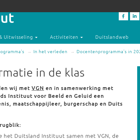
& Uitwisseling
Activiteiten
Duitslandweb
rogramma's
In het verleden
Docentenprogramma's in 20
matie in de klas
den wij met
VGN
en in samenwerking met
s Instituut voor Beeld en Geluid een
nis, maatschappijleer, burgerschap en Duits
rugblik:
e het Duitsland Instituut samen met VGN, de