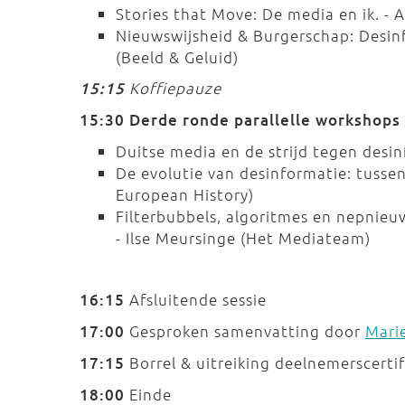
Stories that Move: De media en ik. - 
Nieuwswijsheid & Burgerschap: Desinfo
(Beeld & Geluid)
15:15
Koffiepauze
15:30 Derde ronde parallelle workshops
Duitse media en de strijd tegen desi
De evolutie van desinformatie: tusse
European History)
Filterbubbels, algoritmes en nepnieu
- Ilse Meursinge (Het Mediateam)
16:15
Afsluitende sessie
17:00
Gesproken samenvatting door
Mari
17:15
Borrel & uitreiking deelnemerscerti
18:00
Einde