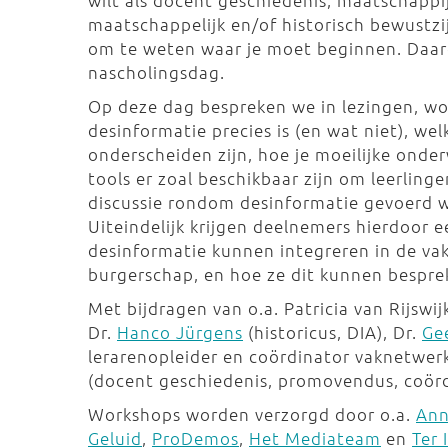
wilt als docent geschiedenis, maatschappij
maatschappelijk en/of historisch bewustzi
om te weten waar je moet beginnen. Daaro
nascholingsdag.
Op deze dag bespreken we in lezingen, wo
desinformatie precies is (en wat niet), we
onderscheiden zijn, hoe je moeilijke onde
tools er zoal beschikbaar zijn om leerlin
discussie rondom desinformatie gevoerd 
Uiteindelijk krijgen deelnemers hierdoor 
desinformatie kunnen integreren in de va
burgerschap, en hoe ze dit kunnen bespre
Met bijdragen van o.a. Patricia van Rijswij
Dr.
Hanco Jürgens
(historicus, DIA), Dr.
Ge
lerarenopleider en coördinator vaknetwe
(docent geschiedenis, promovendus, coör
Workshops worden verzorgd door o.a.
Ann
Geluid
,
ProDemos
,
Het Mediateam
en
Ter 