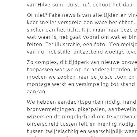
van Hilversum. ‘Juist nu’, echoot het daa
Of niet? Fake news is van alle tijden en vi
keer sneller verspreid dan ware berichten.
sneller dan het licht. Kijk maar naar deze 
wat waar is, het gaat vooral om wat er b
feiten. Ter illustratie, een foto. ‘Een meisj
van nu, het stille, ontzettend woelige lev
Zo complex, dit tijdperk van nieuwe onov
toepassen wat we op de andere leerden. In
moeten we zoeken naar de juiste toon en
montage werkt en versimpeling tot stan
aankan.
We hebben aandachtspunten nodig, handlei
bronvermeldingen, piketpalen, aanbevelinge
wijzers en de mogelijkheid om te verdwal
onderscheid tussen feit en mening nodig, 
tussen twijfelachtig en waarschijnlijk wa