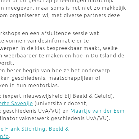
leer of burgerschap je leerlingen natuurlijk
jn meegeven, maar soms is het niet zo makkelijk
m organiseren wij met diverse partners deze
rkshops en een afsluitende sessie wat
lke vormen van desinformatie er te
rwerpen in de klas bespreekbaar maakt, welke
gen weerbaarder te maken en hoe in Duitsland de
wordt.
een beter begrip van hoe ze het onderwerp
kken geschiedenis, maatschappijleer of
ken in hun mentorklas.
k (expert nieuwswijsheid bij Beeld & Geluid),
erte Savenije
(universitair docent,
rk geschiedenis UvA/VU) en
Maartje van der Eem
dinator vaknetwerk geschiedenis UvA/VU).
e Frank Stichting
,
Beeld &
Info
.