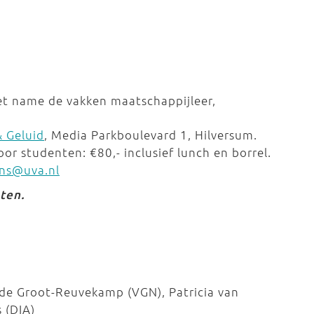
t name de vakken maatschappijleer,
& Geluid
, Media Parkboulevard 1, Hilversum.
voor studenten: €80,- inclusief lunch en borrel.
ens@uva.nl
oten.
 de Groot-Reuvekamp (VGN), Patricia van
s (DIA)