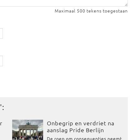
Maximaal 500 tekens toegestaan
':
r
Onbegrip en verdriet na
aanslag Pride Berlijn
De roep om consequenties neemt