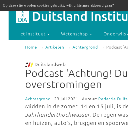
Op deze site worden cookies gebruikt, wilt u hiermee akkoord gaan?
Het instituut
Wetenschap
Onderwijs 
Home
Artikelen
Achtergrond
Podcast 'A
Duitslandweb
Podcast 'Achtung! Du
overstromingen
Achtergrond
- 23 juli 2021 - Auteur:
Redactie Duit
Midden in de zomer, 14 en 15 juli, is d
Jahrhunderthochwasser.
De regen was
en huizen, auto's, bruggen en spoor