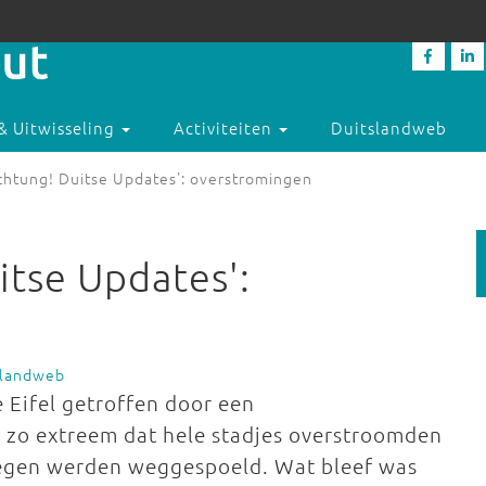
& Uitwisseling
Activiteiten
Duitslandweb
chtung! Duitse Updates': overstromingen
itse Updates':
slandweb
e Eifel getroffen door een
 zo extreem dat hele stadjes overstroomden
wegen werden weggespoeld. Wat bleef was