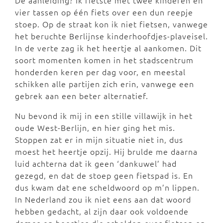
De aanleiding? Ik fietste met twee kinderen en
vier tassen op één fiets over een dun reepje
stoep. Op de straat kon ik niet fietsen, vanwege
het beruchte Berlijnse kinderhoofdjes-plaveisel.
In de verte zag ik het heertje al aankomen. Dit
soort momenten komen in het stadscentrum
honderden keren per dag voor, en meestal
schikken alle partijen zich erin, vanwege een
gebrek aan een beter alternatief.
Nu bevond ik mij in een stille villawijk in het
oude West-Berlijn, en hier ging het mis.
Stoppen zat er in mijn situatie niet in, dus
moest het heertje opzij. Hij brulde me daarna
luid achterna dat ik geen ‘dankuwel’ had
gezegd, en dat de stoep geen fietspad is. En
dus kwam dat ene scheldwoord op m’n lippen.
In Nederland zou ik niet eens aan dat woord
hebben gedacht, al zijn daar ook voldoende