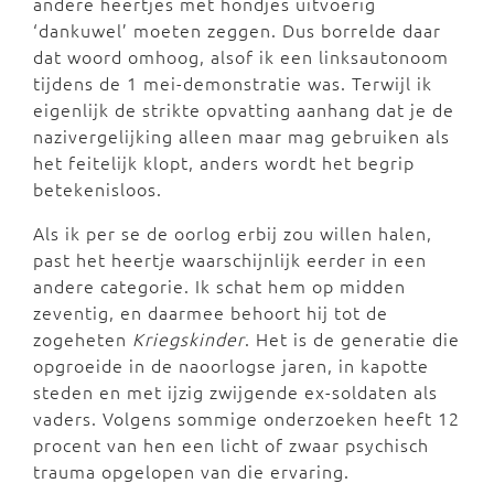
andere heertjes met hondjes uitvoerig
‘dankuwel’ moeten zeggen. Dus borrelde daar
dat woord omhoog, alsof ik een linksautonoom
tijdens de 1 mei-demonstratie was. Terwijl ik
eigenlijk de strikte opvatting aanhang dat je de
nazivergelijking alleen maar mag gebruiken als
het feitelijk klopt, anders wordt het begrip
betekenisloos.
Als ik per se de oorlog erbij zou willen halen,
past het heertje waarschijnlijk eerder in een
andere categorie. Ik schat hem op midden
zeventig, en daarmee behoort hij tot de
zogeheten
Kriegskinder
. Het is de generatie die
opgroeide in de naoorlogse jaren, in kapotte
steden en met ijzig zwijgende ex-soldaten als
vaders. Volgens sommige onderzoeken heeft 12
procent van hen een licht of zwaar psychisch
trauma opgelopen van die ervaring.