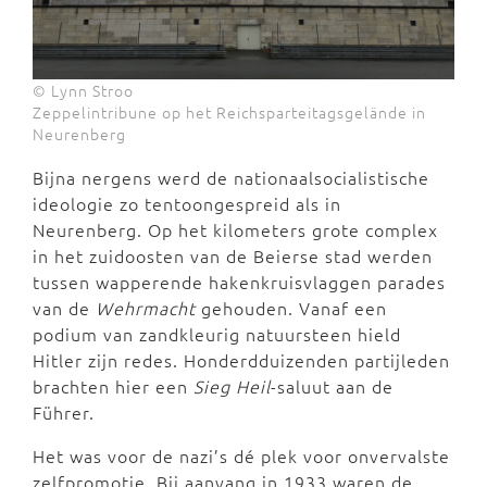
© Lynn Stroo
Zeppelintribune op het Reichsparteitagsgelände in
Neurenberg
Bijna nergens werd de nationaalsocialistische
ideologie zo tentoongespreid als in
Neurenberg. Op het kilometers grote complex
in het zuidoosten van de Beierse stad werden
tussen wapperende hakenkruisvlaggen parades
van de
Wehrmacht
gehouden. Vanaf een
podium van zandkleurig natuursteen hield
Hitler zijn redes. Honderdduizenden partijleden
brachten hier een
Sieg Heil
-saluut aan de
Führer.
Het was voor de nazi’s dé plek voor onvervalste
zelfpromotie. Bij aanvang in 1933 waren de