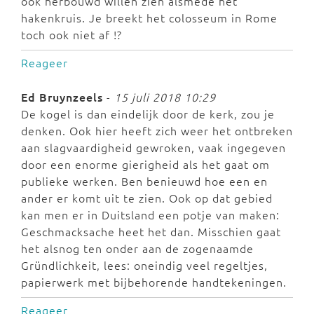
ook herbouwd willen zien alsmede het
hakenkruis. Je breekt het colosseum in Rome
toch ook niet af !?
Reageer
Ed Bruynzeels
-
15 juli 2018 10:29
De kogel is dan eindelijk door de kerk, zou je
denken. Ook hier heeft zich weer het ontbreken
aan slagvaardigheid gewroken, vaak ingegeven
door een enorme gierigheid als het gaat om
publieke werken. Ben benieuwd hoe een en
ander er komt uit te zien. Ook op dat gebied
kan men er in Duitsland een potje van maken:
Geschmacksache heet het dan. Misschien gaat
het alsnog ten onder aan de zogenaamde
Gründlichkeit, lees: oneindig veel regeltjes,
papierwerk met bijbehorende handtekeningen.
Reageer