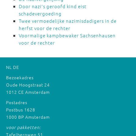
Door nazi's geroofd kind eist
schadevergoeding
Twee vermoedelijke nazimisdadigers in de
herfst voor de rechter
Voormalige kampbewaker Sachsenhausen
voor de rechter
NL
DE
Bezoekadres
Oude Hoogstraat 24
1012 CE Amsterdam
Postadres
Postbus 1628
1000 BP Amsterdam
voor pakketten:
Tafelbergweg 51