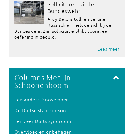
Solliciteren bij de
Bundeswehr
Ardy Beld is tolk en vertaler
Russisch en meldde zich bij de
Bundeswehr. Zijn sollicitatie blijkt vooral een
oefening in geduld.
Lees meer
Columns Merlijn
Schoonenboom
Een andere 9 november
De Duitse staatsraison
Een zeer Duits syndroom
Overvloed en onbehagen