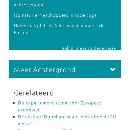
achtervolgen'
Opinie: Herrieschoppers in rode toga
Habermas pleit in Amsterdam voor sterk
Europa
Bekijk meer in deze serie
Meer Achtergrond
Gerelateerd
Duits parlement stemt voor Europese
grondwet
De Lezing: 'Duitsland snapt beter hoe de EU
werkt'