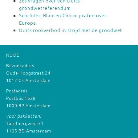
Zes vragen over een Duits
grondwetreferendum
Schröder, Blair en Chirac praten over
Europa
Duits rookverbod in strijd met de grondwet
NL
DE
Bezoekadres
Oude Hoogstraat 24
1012 CE Amsterdam
Postadres
Postbus 1628
1000 BP Amsterdam
voor pakketten:
Tafelbergweg 51
1105 BD Amsterdam