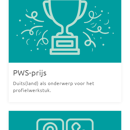
PWS-prijs
Duits(land) als onderwerp voor het
profielwerkstuk.