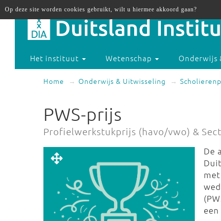
Op deze site worden cookies gebruikt, wilt u hiermee akkoord gaan?
Het instituut
Wetenschap
Onderwijs 
Home
Onderwijs & Uitwisseling
Scholierenp
PWS-prijs
Profielwerkstukprijs (havo/vwo) & Sec
De 
Dui
met
weds
(PW
een