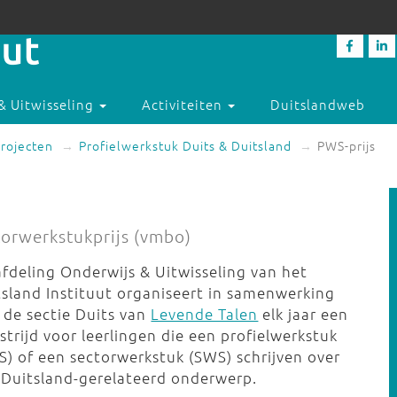
& Uitwisseling
Activiteiten
Duitslandweb
rojecten
Profielwerkstuk Duits & Duitsland
PWS-prijs
torwerkstukprijs (vmbo)
afdeling Onderwijs & Uitwisseling van het
tsland Instituut organiseert in samenwerking
 de sectie Duits van
Levende Talen
elk jaar een
trijd voor leerlingen die een profielwerkstuk
S) of een sectorwerkstuk (SWS) schrijven over
 Duitsland-gerelateerd onderwerp.