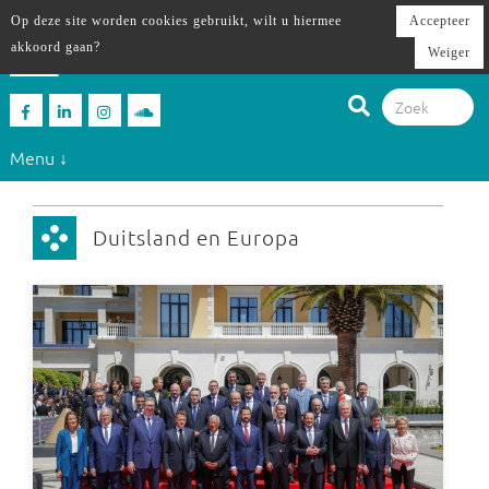
Op deze site worden cookies gebruikt, wilt u hiermee
Accepteer
akkoord gaan?
Weiger
Menu ↓
Duitsland en Europa