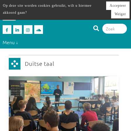
Op deze site worden cookies gebruikt, wilt u hiermee
Accepteer
akkoord gaan?
Weiger
Menu ↓
Duitse taal