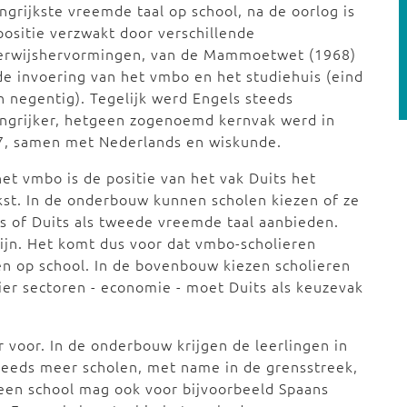
ngrijkste vreemde taal op school, na de oorlog is
positie verzwakt door verschillende
erwijshervormingen, van de Mammoetwet (1968)
de invoering van het vmbo en het studiehuis (eind
n negentig). Tegelijk werd Engels steeds
ngrijker, hetgeen zogenoemd kernvak werd in
7, samen met Nederlands en wiskunde.
et vmbo is de positie van het vak Duits het
st. In de onderbouw kunnen scholen kiezen of ze
s of Duits als tweede vreemde taal aanbieden.
zijn. Het komt dus voor dat vmbo-scholieren
n op school. In de bovenbouw kiezen scholieren
vier sectoren - economie - moet Duits als keuzevak
 voor. In de onderbouw krijgen de leerlingen in
Steeds meer scholen, met name in de grensstreek,
 een school mag ook voor bijvoorbeeld Spaans