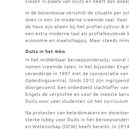
kiezen in plaats van Duits en heeft dan allee
In de bovenbouw verschilt de situatie per 
doen in een 2e moderne vreemde taal. Voor g
de havo zijn alleen bij het profiel cultuur & 
een extra moderne taal als profielkeuzevak k
economie en maatschappij. Maar steeds minde
Duits in het mbo
In het middelbaar beroepsonderwijs, vooral 
namen vreemde talen, in het bijzonder Engels
veranderde in 1997 met de concentratie van
Opleidingscentra). Sinds 2012 zijn ingrijpen
doorgevoerd. Een onbedoeld slachtoffer van
Engels de verplichte en voor de meeste ber
Duits voor veel studenten uit het curriculum
Na protesten van beleidsmakers en docenten
sterke lobby voor Duits in het beroepsonderw
en Wetenschap (OCW) heeft bereikt. In 2014