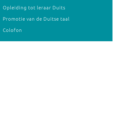
Opleiding tot leraar Duits
Promotie van de Duitse taal
Colofon