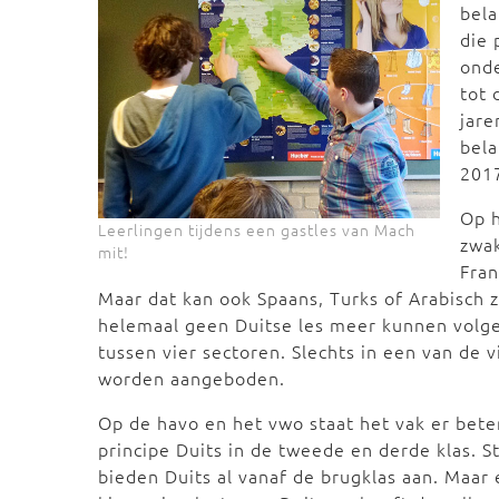
bela
die 
ond
tot 
jare
bela
201
Op h
Leerlingen tijdens een gastles van Mach
zwak
mit!
Fran
Maar dat kan ook Spaans, Turks of Arabisch 
helemaal geen Duitse les meer kunnen volge
tussen vier sectoren. Slechts in een van de 
worden aangeboden.
Op de havo en het vwo staat het vak er beter
principe Duits in de tweede en derde klas. 
bieden Duits al vanaf de brugklas aan. Maar