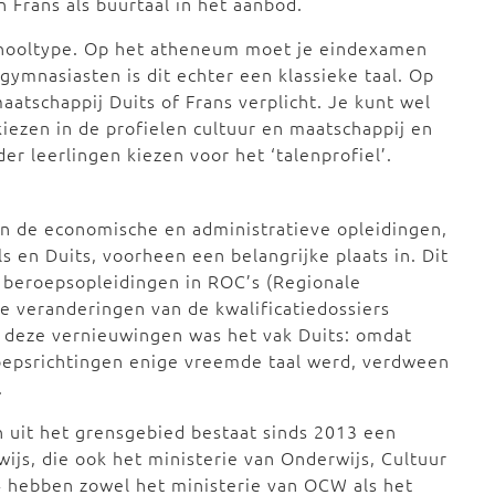
n Frans als buurtaal in het aanbod.
schooltype. Op het atheneum moet je eindexamen
ymnasiasten is dit echter een klassieke taal. Op
maatschappij Duits of Frans verplicht. Je kunt wel
iezen in de profielen cultuur en maatschappij en
r leerlingen kiezen voor het ‘talenprofiel’.
in de economische en administratieve opleidingen,
 en Duits, voorheen een belangrijke plaats in. Dit
 beroepsopleidingen in ROC’s (Regionale
de veranderingen van de kwalificatiedossiers
 deze vernieuwingen was het vak Duits: omdat
oepsrichtingen enige vreemde taal werd, verdween
.
 uit het grensgebied bestaat sinds 2013 een
ijs, die ook het ministerie van Onderwijs, Cultuur
 hebben zowel het ministerie van OCW als het