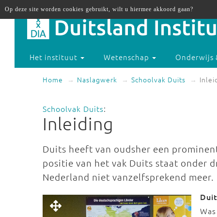
Op deze site worden cookies gebruikt, wilt u hiermee akkoord gaan?
Het instituut
Wetenschap
Onderwijs 
Home
Naslagwerk
Schoolvak Duits
Inlei
Schoolvak Duits
:
Inleiding
Duits heeft van oudsher een prominen
positie van het vak Duits staat onder dr
Nederland niet vanzelfsprekend meer.
Duit
Was