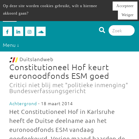
Op deze site worden cookies gebruikt, wilt u hiermee
Accepteer
akkoord gaan?
Weiger
Menu ↓
Duitslandweb
Constitutioneel Hof keurt
euronoodfonds ESM goed
Critici niet blij met "politieke inmenging"
Bundesverfassungsgericht
Achtergrond
- 18 maart 2014
Het Constitutioneel Hof in Karlsruhe
heeft de Duitse deelname aan het
euronoodfonds ESM vandaag
goedgekeurd. Vorige maand baarden de