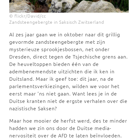
© flickr/David/cc
Zandsteengebergte in Saksisch Zwitserland
Al zes jaar gaan we in oktober naar dit grillig
gevormde zandsteengebergte met zijn
mysterieuze sprookjesbossen, net onder
Dresden, direct tegen de Tsjechische grens aan.
De heuveltoppen bieden één van de
adembenemendste uitzichten die ik ken in
Duitsland. Maar ik geef toe: dit jaar, na de
parlementsverkiezingen, wilden we voor het
eerst maar ’ns niet gaan. Want lees je in de
Duitse kranten niet de ergste verhalen over die
nazistische Saksen?
Maar hoe mooier de herfst werd, des te minder
hadden we zin ons door de Duitse media-
nervositeit over de AfD te laten beïnvloeden.