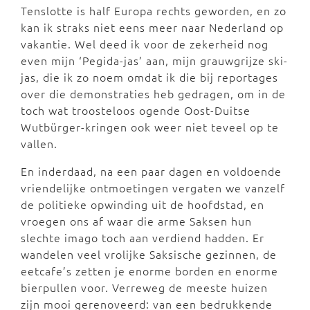
Tenslotte is half Europa rechts geworden, en zo
kan ik straks niet eens meer naar Nederland op
vakantie. Wel deed ik voor de zekerheid nog
even mijn ‘Pegida-jas’ aan, mijn grauwgrijze ski-
jas, die ik zo noem omdat ik die bij reportages
over die demonstraties heb gedragen, om in de
toch wat troosteloos ogende Oost-Duitse
Wutbürger-kringen ook weer niet teveel op te
vallen.
En inderdaad, na een paar dagen en voldoende
vriendelijke ontmoetingen vergaten we vanzelf
de politieke opwinding uit de hoofdstad, en
vroegen ons af waar die arme Saksen hun
slechte imago toch aan verdiend hadden. Er
wandelen veel vrolijke Saksische gezinnen, de
eetcafe’s zetten je enorme borden en enorme
bierpullen voor. Verreweg de meeste huizen
zijn mooi gerenoveerd: van een bedrukkende