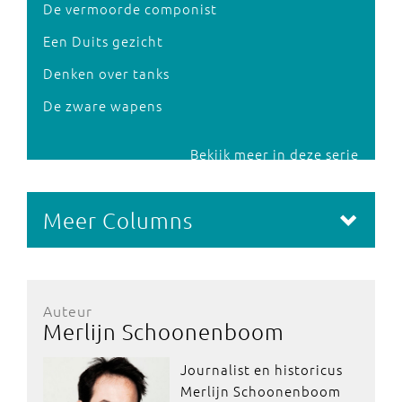
De vermoorde componist
Een Duits gezicht
Denken over tanks
De zware wapens
Bekijk meer in deze serie
Meer Columns
Auteur
Merlijn Schoonenboom
Journalist en historicus
Merlijn Schoonenboom