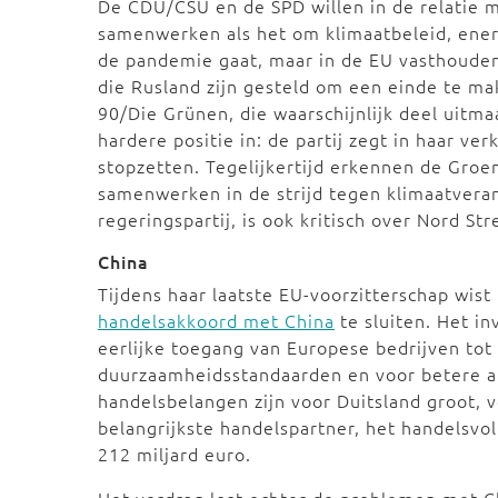
De CDU/CSU en de SPD willen in de relatie 
samenwerken als het om klimaatbeleid, energi
de pandemie gaat, maar in de EU vasthoude
die Rusland zijn gesteld om een einde te ma
90/Die Grünen, die waarschijnlijk deel uitm
hardere positie in: de partij zegt in haar v
stopzetten. Tegelijkertijd erkennen de Gro
samenwerken in de strijd tegen klimaatvera
regeringspartij, is ook kritisch over Nord St
China
Tijdens haar laatste EU-voorzitterschap wis
handelsakkoord met China
te sluiten. Het i
eerlijke toegang van Europese bedrijven tot
duurzaamheidsstandaarden en voor betere a
handelsbelangen zijn voor Duitsland groot, v
belangrijkste handelspartner, het handelsvo
212 miljard euro.