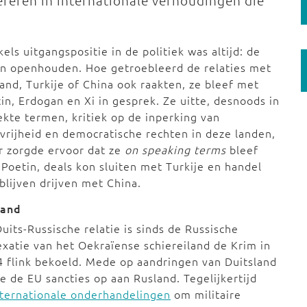
ereren in internationale verhoudingen die
els uitgangspositie in de politiek was altijd: de
en openhouden. Hoe getroebleerd de relaties met
and, Turkije of China ook raakten, ze bleef met
in, Erdogan en Xi in gesprek. Ze uitte, desnoods in
kte termen, kritiek op de inperking van
vrijheid en democratische rechten in deze landen,
r zorgde ervoor dat ze
on speaking terms
bleef
Poetin, deals kon sluiten met Turkije en handel
blijven drijven met China.
land
uits-Russische relatie is sinds de Russische
xatie van het Oekraïense schiereiland de Krim in
 flink bekoeld. Mede op aandringen van Duitsland
e de EU sancties op aan Rusland. Tegelijkertijd
internationale onderhandelingen
om militaire