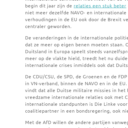
begin dit jaar zijn de
relaties een stuk beter
niet meer dezelfde NAVO- en internationale 
verhoudingen in de EU ook door de Brexit ve
centraler geworden.
De veranderingen in de internationale poli
dat ze meer op eigen benen moeten staan. On
Duitsland in Europa speelt steeds vanzelfsp
meer op de vlakte hield, treedt het nu duide
internationale crises inmiddels ook dat Duit
De CDU/CSU, de SPD, de Groenen en de FDP 
in VN-verband, binnen de NAVO en in de EU.
vindt dat alle Duitse militaire missies in h
vreedzame internationale relaties ook met
internationale standpunten is Die Linke voo
coalitiepartner in een bondsregering, ook n
Met de AfD willen de andere partijen vanweg