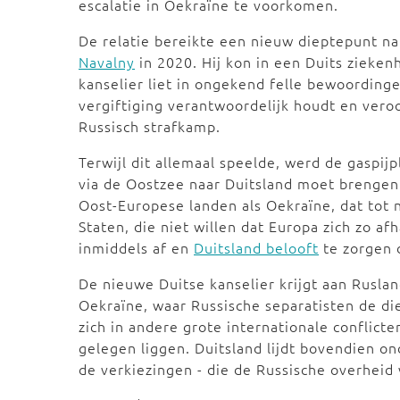
escalatie in Oekraïne te voorkomen.
De relatie bereikte een nieuw dieptepunt n
Navalny
in 2020. Hij kon in een Duits zieken
kanselier liet in ongekend felle bewoording
vergiftiging verantwoordelijk houdt en veroo
Russisch strafkamp.
Terwijl dit allemaal speelde, werd de gaspij
via de Oostzee naar Duitsland moet brengen.
Oost-Europese landen als Oekraïne, dat tot 
Staten, die niet willen dat Europa zich zo af
inmiddels af en
Duitsland belooft
te zorgen d
De nieuwe Duitse kanselier krijgt aan Ruslan
Oekraïne, waar Russische separatisten de die
zich in andere grote internationale conflicte
gelegen liggen. Duitsland lijdt bovendien o
de verkiezingen - die de Russische overheid 