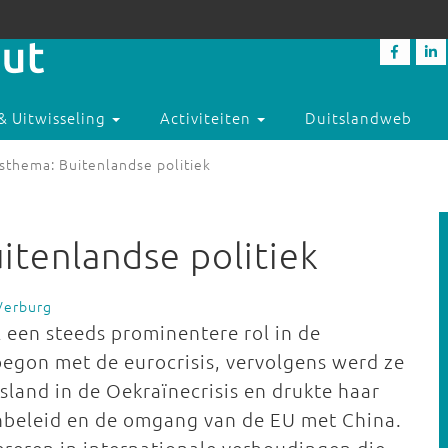
& Uitwisseling
Activiteiten
Duitslandweb
sthema: Buitenlandse politiek
itenlandse politiek
Verburg
 een steeds prominentere rol in de
begon met de eurocrisis, vervolgens werd ze
sland in de Oekraïnecrisis en drukte haar
nbeleid en de omgang van de EU met China.