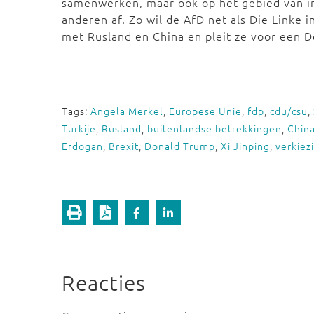
samenwerken, maar ook op het gebied van int
anderen af. Zo wil de AfD net als Die Linke
met Rusland en China en pleit ze voor een De
Tags:
Angela Merkel
,
Europese Unie
,
fdp
,
cdu/csu
,
Turkije
,
Rusland
,
buitenlandse betrekkingen
,
Chin
Erdogan
,
Brexit
,
Donald Trump
,
Xi Jinping
,
verkiez
Reacties