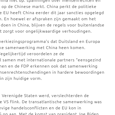
hina niet op: spanningen over mensenrechten en
op de Chinese markt. China perkt de politieke
e EU heeft China eerder dit jaar sancties opgelegd
. En hoewel er afspraken zijn gemaakt om het
oen in China, blijven de regels voor buitenlandse
t zorgt voor ongelijkwaardige verhoudingen.
erkiezingsprogramma’s dat Duitsland en Europa
ieke samenwerking met China heen komen.
Tegelijkertijd veroordelen ze de
samen met internationale partners “eensgezind
enen en de FDP erkennen ook dat samenwerking
ensenrechtenschendingen in hardere bewoordingen
n zijn huidige vorm.
 Verenigde Staten werd, verslechterden de
e VS flink. De transatlantische samenwerking was
vige handelsconflicten en de EU kon in
VS op aan. Met de komst van president Joe Biden