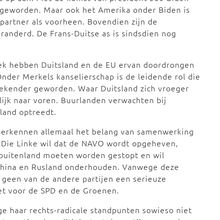
geworden. Maar ook het Amerika onder Biden is
partner als voorheen. Bovendien zijn de
randerd. De Frans-Duitse as is sindsdien nog
tiek hebben Duitsland en de EU ervan doordrongen
der Merkels kanselierschap is de leidende rol die
rekender geworden. Waar Duitsland zich vroeger
lijk naar voren. Buurlanden verwachten bij
sland optreedt.
erkennen allemaal het belang van samenwerking
 Die Linke wil dat de NAVO wordt opgeheven,
et buitenland moeten worden gestopt en wil
 China en Rusland onderhouden. Vanwege deze
r geen van de andere partijen een serieuze
iet voor de SPD en de Groenen.
e haar rechts-radicale standpunten sowieso niet