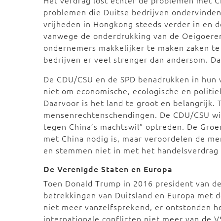
Het verdrag lost echter de problemen met C
problemen die Duitse bedrijven ondervinden 
vrijheden in Hongkong steeds verder in en d
vanwege de onderdrukking van de Oeigoeren
ondernemers makkelijker te maken zaken te d
bedrijven er veel strenger dan andersom. Da
De CDU/CSU en de SPD benadrukken in hun v
niet om economische, ecologische en polit
Daarvoor is het land te groot en belangrijk. 
mensenrechtenschendingen. De CDU/CSU wil 
tegen China’s machtswil” optreden. De Gro
met China nodig is, maar veroordelen de m
en stemmen niet in met het handelsverdrag i
De Verenigde Staten en Europa
Toen Donald Trump in 2016 president van de
betrekkingen van Duitsland en Europa met d
niet meer vanzelfsprekend, er ontstonden he
internationale conflicten niet meer van de 