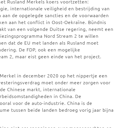
met Rusland Merkels koers voortzetten:
e, internationale veiligheid en bestrijding van
n aan de opgelegde sancties en de voorwaarden
ken aan het conflict in Oost-Oekraïne. Bündnis
aakt van een volgende Duitse regering, neemt een
erkiezingsprogramma Nord Stream 2 te willen
enen dat de EU met landen als Rusland moet
ndering. De FDP, ook een mogelijke
ream 2, maar eist geen einde van het project.
t Merkel in december 2020 op het nippertje een
nvesteringsverdrag moet onder meer zorgen voor
 de Chinese markt, internationale
rbeidsomstandigheden in China. De
ooral voor de auto-industrie. China is de
lume tussen beide landen bedroeg vorig jaar bijna