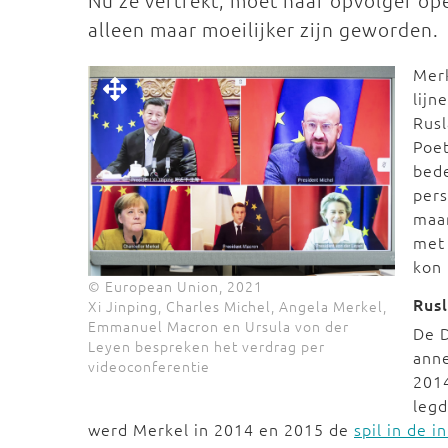
Nu ze vertrekt, moet haar opvolger op
alleen maar moeilijker zijn geworden.
Merk
lijn
Rusl
Poet
bede
pers
maa
met 
kon 
© European Union, 2021
Rus
Xi Jinping, Charles Michel, Angela Merkel,
Emmanuel Macron en Ursula von der
De D
Leyen bespreken het verdrag per
anne
videoconferentie
2014
legd
werd Merkel in 2014 en 2015 de
spil in de 