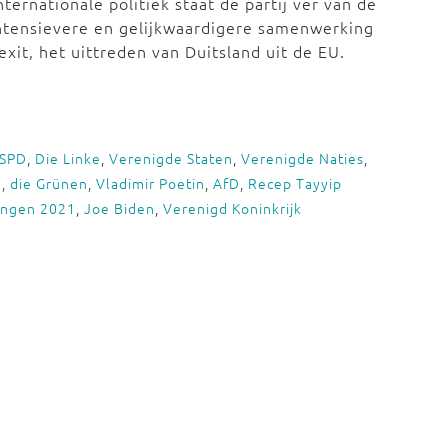
ernationale politiek staat de partij ver van de
 intensievere en gelijkwaardigere samenwerking
xit, het uittreden van Duitsland uit de EU.
SPD
,
Die Linke
,
Verenigde Staten
,
Verenigde Naties
,
a
,
die Grünen
,
Vladimir Poetin
,
AfD
,
Recep Tayyip
ingen 2021
,
Joe Biden
,
Verenigd Koninkrijk