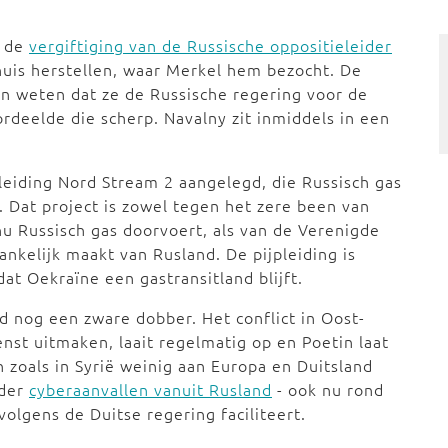
a de
vergiftiging van de Russische oppositieleider
huis herstellen, waar Merkel hem bezocht. De
en weten dat ze de Russische regering voor de
rdeelde die scherp. Navalny zit inmiddels in een
pleiding Nord Stream 2 aangelegd, die Russisch gas
 Dat project is zowel tegen het zere been van
nu Russisch gas doorvoert, als van de Verenigde
hankelijk maakt van Rusland. De pijpleiding is
at Oekraïne een gastransitland blijft.
d nog een zware dobber. Het conflict in Oost-
nst uitmaken, laait regelmatig op en Poetin laat
n zoals in Syrië weinig aan Europa en Duitsland
nder
cyberaanvallen vanuit Rusland
- ook nu rond
volgens de Duitse regering faciliteert.