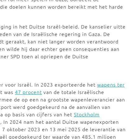
e die doelen kunnen worden bereikt met het harde
ging in het Duitse Israël-beleid. De kanselier uitte
eden van de Israëlische regering in Gaza. De
t geraakt, kan niet langer worden verantwoord
Toen wilde hij daar echter geen consequenties aan
tner SPD toen al opriepen de Duitse
er voor Israël. In 2023 exporteerde het
wapens ter
at was
47 procent
van de totale Israëlische
armee de op een na grootste wapenleverancier aan
 export werd goedgekeurd na de aanvallen van
 op basis van cijfers van het
Stockholm
)
. In 2024 nam het aantal Duitse wapenexporten
 7 oktober 2023 en 13 mei 2025 de leverantie van
raël goedgekeurd ter waarde van 485,1 miljoen