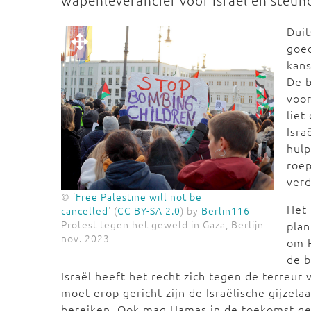
wapenleverancier voor Israël en steun
Dui
goed
kans
De b
voor
liet
Isra
hul
roep
verd
© '
Free Palestine will not be
Het 
cancelled
' (
CC BY-SA 2.0
) by
Berlin116
Protest tegen het geweld in Gaza, Berlijn
pla
nov. 2023
om H
de b
Israël heeft het recht zich tegen de terreur
moet erop gericht zijn de Israëlische gijzela
bereiken. Ook mag Hamas in de toekomst gee