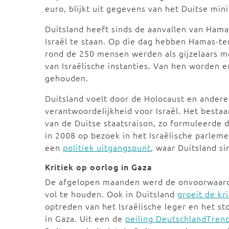
euro, blijkt uit gegevens van het Duitse mi
Duitsland heeft sinds de aanvallen van Ham
Israël te staan. Op die dag hebben Hamas-te
rond de 250 mensen werden als gijzelaars m
van Israëlische instanties. Van hen worden
gehouden.
Duitsland voelt door de Holocaust en andere 
verantwoordelijkheid voor Israël. Het bestaa
van de Duitse staatsraison, zo formuleerde 
in 2008 op bezoek in het Israëlische parlemen
een
politiek uitgangspunt
, waar Duitsland s
Kritiek op oorlog in Gaza
De afgelopen maanden werd de onvoorwaardel
vol te houden. Ook in Duitsland
groeit de kri
optreden van het Israëlische leger en het s
in Gaza. Uit een de
peiling DeutschlandTren