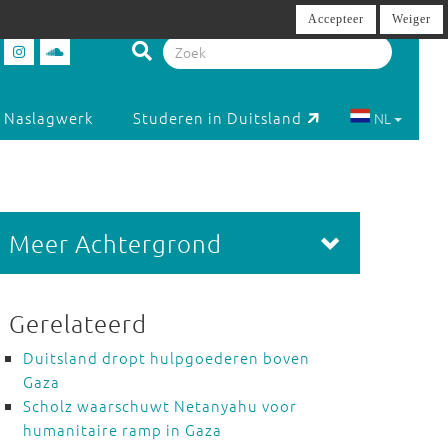
Accepteer
Weiger
Naslagwerk
Studeren in Duitsland
NL
Meer Achtergrond
Gerelateerd
Duitsland dropt hulpgoederen boven
Gaza
Scholz waarschuwt Netanyahu voor
humanitaire ramp in Gaza