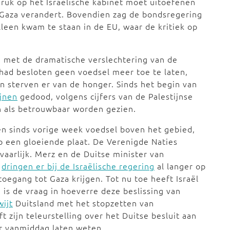
druk op het Israëlische kabinet moet uitoefenen
in Gaza verandert. Bovendien zag de bondsregering
een kwam te staan in de EU, waar de kritiek op
n met de dramatische verslechtering van de
r had besloten geen voedsel meer toe te laten,
 sterven er van de honger. Sinds het begin van
ijnen
gedood, volgens cijfers van de Palestijnse
 als betrouwbaar worden gezien.
n sinds vorige week voedsel boven het gebied,
op een gloeiende plaat. De Verenigde Naties
vaarlijk. Merz en de Duitse minister van
)
dringen er bij de Israëlische regering
al langer op
toegang tot Gaza krijgen. Tot nu toe heeft Israël
 is de vraag in hoeverre deze beslissing van
ijt
Duitsland met het stopzetten van
 zijn teleurstelling over het Duitse besluit aan
r vanmiddag laten weten.