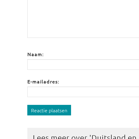
Naam:
E-mailadres:
Reactie plaatsen
Lees meer over '
Duitsland en