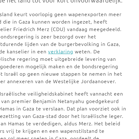
de het land tot voor kort onvoorwaardelijk.
tsland keurt voorlopig geen wapenexporten meer
 die in Gaza kunnen worden ingezet, heeft
elier Friedrich Merz (CDU) vandaag meegedeeld.
ondsregering is zeer bezorgd over het
tdurende lijden van de burgerbevolking in Gaza,
 de kanselier in een
verklaring
weten. De
ëlische regering moet uitgebreide levering van
pgoederen mogelijk maken en de bondsregering
t Israël op geen nieuwe stappen te nemen in het
er annexeren van de Westelijke Jordaanoever.
Israëlische veiligheidskabinet heeft vannacht een
n van premier Benjamin Netanyahu goedgekeurd
amas in Gaza te verslaan. Dat plan voorziet ook in
ezetting van Gaza-stad door het Israëlische leger.
 van Hamas te verdedigen, aldus Merz. Het beleid
ars vrij te krijgen en een wapenstilstand te
n rol meer spelen in Gaza, oordeelt de