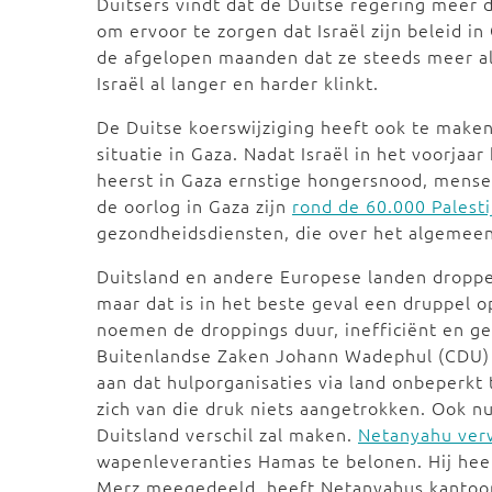
Duitsers vindt dat de Duitse regering meer 
om ervoor te zorgen dat Israël zijn beleid 
de afgelopen maanden dat ze steeds meer all
Israël al langer en harder klinkt.
De Duitse koerswijziging heeft ook te make
situatie in Gaza. Nadat Israël in het voorjaa
heerst in Gaza ernstige hongersnood, mensen
de oorlog in Gaza zijn
rond de 60.000 Palest
gezondheidsdiensten, die over het algemeen
Duitsland en andere Europese landen droppe
maar dat is in het beste geval een druppel 
noemen de droppings duur, inefficiënt en ge
Buitenlandse Zaken Johann Wadephul (CDU
aan dat hulporganisaties via land onbeperkt 
zich van die druk niets aangetrokken. Ook nu
Duitsland verschil zal maken.
Netanyahu verw
wapenleveranties Hamas te belonen. Hij heeft
Merz meegedeeld, heeft Netanyahus kantoo