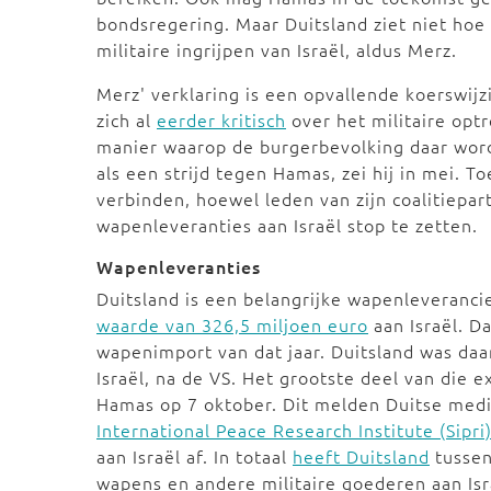
bondsregering. Maar Duitsland ziet niet ho
militaire ingrijpen van Israël, aldus Merz.
Merz' verklaring is een opvallende koerswijzi
zich al
eerder kritisch
over het militaire optr
manier waarop de burgerbevolking daar word
als een strijd tegen Hamas, zei hij in mei. 
verbinden, hoewel leden van zijn coalitiepar
wapenleveranties aan Israël stop te zetten.
Wapenleveranties
Duitsland is een belangrijke wapenleveranci
waarde van 326,5 miljoen euro
aan Israël. D
wapenimport van dat jaar. Duitsland was da
Israël, na de VS. Het grootste deel van die
Hamas op 7 oktober. Dit melden Duitse media
International Peace Research Institute (Sipri
aan Israël af. In totaal
heeft Duitsland
tussen
wapens en andere militaire goederen aan Is