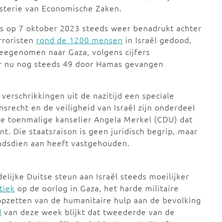
nisterie van Economische Zaken.
as op 7 oktober 2023 steeds weer benadrukt achter
rroristen
rond de 1200 mensen
in Israël gedood,
eegenomen naar Gaza, volgens cijfers
 er nu nog steeds 49 door Hamas gevangen
verschrikkingen uit de nazitijd een speciale
nsrecht en de veiligheid van Israël zijn onderdeel
de toenmalige kanselier Angela Merkel (CDU) dat
t. Die staatsraison is geen juridisch begrip, maar
indsdien aan heeft vastgehouden.
ijke Duitse steun aan Israël steeds moeilijker
tiek
op de oorlog in Gaza, het harde militaire
topzetten van de humanitaire hulp aan de bevolking
d
van deze week blijkt dat tweederde van de