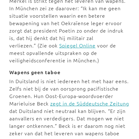
Merkel is strikt tegen het leveren van wapens.
In München zei ze daarover: “Ik kan me geen
situatie voorstellen waarin een betere
bewapening van het Oekraïense leger ervoor
zorgt dat president Poetin zo onder de indruk
is, dat hij denkt dat hij militair zal
verliezen.” (Zie ook
Spiegel Online
voor de
meest opvallende uitspraken op de
veiligheidsconferentie in München.)
Wapens geen taboe
In Duitsland is niet iedereen het met haar eens.
Zelfs niet bij de van oorsprong pacifistische
Groenen. Hun Oost-Europa-woordvoerder
Marieluise Beck
zegt in de Süddeutsche Zeitung
dat Duitsland niet neutraal kan blijven. “Er zijn
aanvallers en verdedigers. Dat mogen we niet
langer ontkennen.” Beck is er daarom nog niet
zeker van dat het leveren van wapens taboe