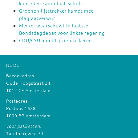
kanselierskandidaat Scholz
Groenen-lijsttrekker kampt met
plagiaatverwijt
Merkel waarschuwt in laatste
Bondsdagdebat voor linkse regering
CDU/CSU moet tij zien te keren
NL
DE
Bezoekadres
Oude Hoogstraat 24
1012 CE Amsterdam
Postadres
Postbus 1628
1000 BP Amsterdam
voor pakketten:
Tafelbergweg 51