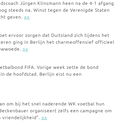
ondscoach Jürgen Klinsmann heen na de 4-1 afgang
 nog steeds na. Winst tegen de Verenigde Staten
cht geven.
>>
et ervoor zorgen dat Duitsland zich tijdens het
teren ging in Berlijn het charmeoffensief officieel
bouwwoede.
>>
voetbalbond FIFA. Vorige week zette de bond
in de hoofdstad. Berlijn eist nu een
 aan om bij het snel naderende WK voetbal hun
z Beckenbauer organiseert zelfs een campagne om
 vriendelijkheid".
>>