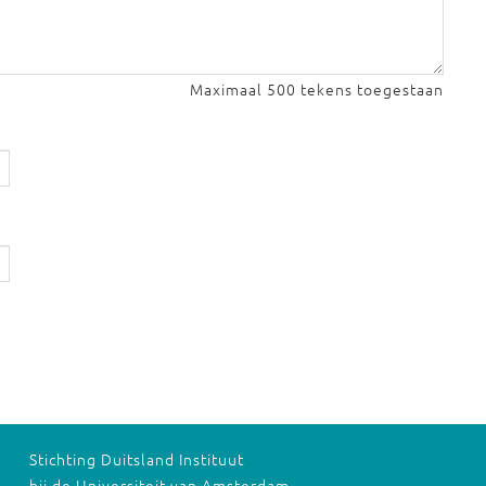
Maximaal 500 tekens toegestaan
Stichting Duitsland Instituut
bij de Universiteit van Amsterdam