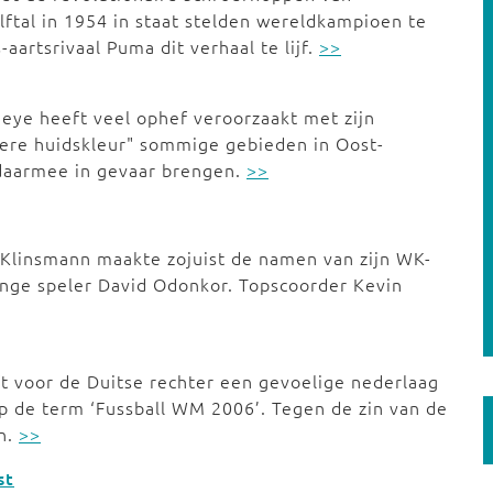
ftal in 1954 in staat stelden wereldkampioen te
-aartsrivaal Puma dit verhaal te lijf.
>>
eye heeft veel ophef veroorzaakt met zijn
re huidskleur" sommige gebieden in Oost-
 daarmee in gevaar brengen.
>>
Klinsmann maakte zojuist de namen van zijn WK-
jonge speler David Odonkor. Topscoorder Kevin
t voor de Duitse rechter een gevoelige nederlaag
p de term ‘Fussball WM 2006’. Tegen de zin van de
en.
>>
st