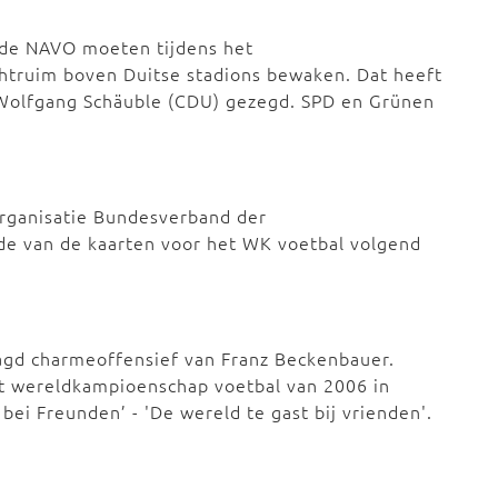
n de NAVO moeten tijdens het
chtruim boven Duitse stadions bewaken. Dat heeft
 Wolfgang Schäuble (CDU) gezegd. SPD en Grünen
rganisatie Bundesverband der
de van de kaarten voor het WK voetbal volgend
agd charmeoffensief van Franz Beckenbauer.
et wereldkampioenschap voetbal van 2006 in
bei Freunden’ - 'De wereld te gast bij vrienden'.