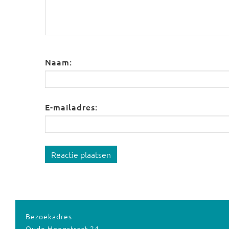
Naam:
E-mailadres:
Reactie plaatsen
Bezoekadres
Oude Hoogstraat 24