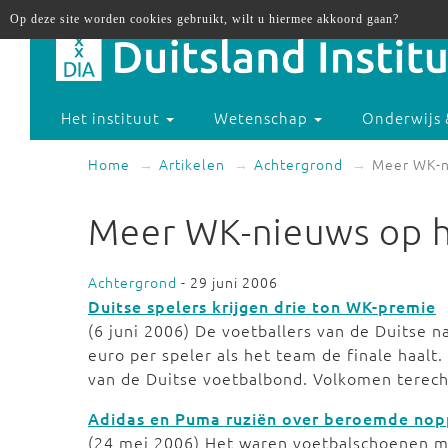
Op deze site worden cookies gebruikt, wilt u hiermee akkoord gaan?
Het instituut
Wetenschap
Onderwijs 
Home
Artikelen
Achtergrond
Meer WK-n
Meer WK-nieuws op h
Achtergrond
- 29 juni 2006
Duitse spelers krijgen drie ton WK-premie
(6 juni 2006) De voetballers van de Duitse 
euro per speler als het team de finale haalt
van de Duitse voetbalbond. Volkomen terech
Adidas en Puma ruziën over beroemde no
(24 mei 2006) Het waren voetbalschoenen m