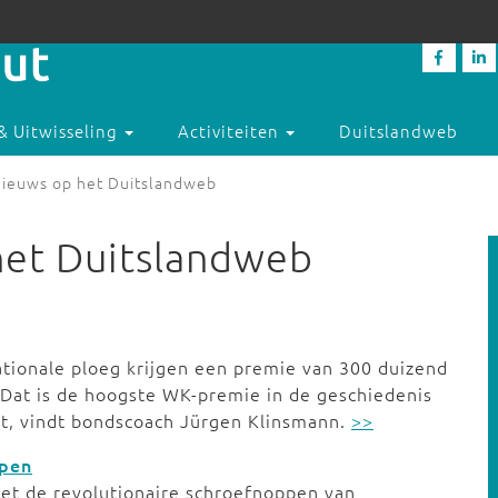
& Uitwisseling
Activiteiten
Duitslandweb
ieuws op het Duitslandweb
et Duitslandweb
nationale ploeg krijgen een premie van 300 duizend
. Dat is de hoogste WK-premie in de geschiedenis
t, vindt bondscoach Jürgen Klinsmann.
>>
ppen
et de revolutionaire schroefnoppen van