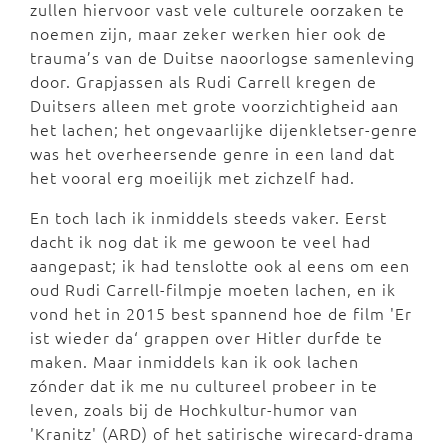
zullen hiervoor vast vele culturele oorzaken te
noemen zijn, maar zeker werken hier ook de
trauma’s van de Duitse naoorlogse samenleving
door. Grapjassen als Rudi Carrell kregen de
Duitsers alleen met grote voorzichtigheid aan
het lachen; het ongevaarlijke dijenkletser-genre
was het overheersende genre in een land dat
het vooral erg moeilijk met zichzelf had.
En toch lach ik inmiddels steeds vaker. Eerst
dacht ik nog dat ik me gewoon te veel had
aangepast; ik had tenslotte ook al eens om een
oud Rudi Carrell-filmpje moeten lachen, en ik
vond het in 2015 best spannend hoe de film 'Er
ist wieder da‘ grappen over Hitler durfde te
maken. Maar inmiddels kan ik ook lachen
zónder dat ik me nu cultureel probeer in te
leven, zoals bij de Hochkultur-humor van
'Kranitz' (ARD) of het satirische wirecard-drama