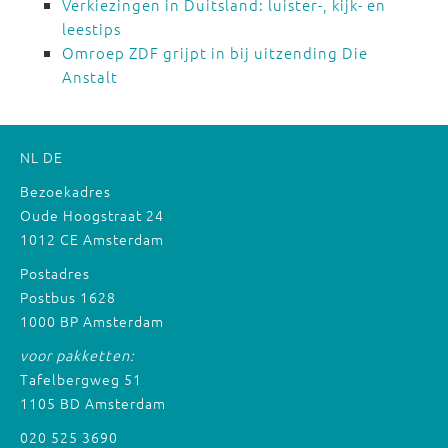
Verkiezingen in Duitsland: luister-, kijk- en
leestips
Omroep ZDF grijpt in bij uitzending Die
Anstalt
NL
DE
Bezoekadres
Oude Hoogstraat 24
1012 CE Amsterdam
Postadres
Postbus 1628
1000 BP Amsterdam
voor pakketten:
Tafelbergweg 51
1105 BD Amsterdam
020 525 3690