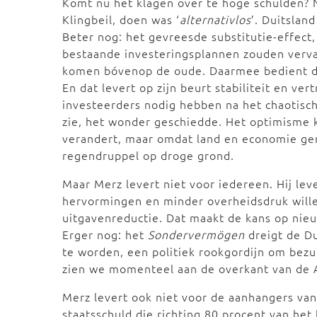
Komt nu het klagen over te hoge schulden? N
Klingbeil, doen was ‘
alternativlos
’. Duitslan
Beter nog: het gevreesde substitutie-effect,
bestaande investeringsplannen zouden verva
komen bóvenop de oude. Daarmee bedient d
En dat levert op zijn beurt stabiliteit en ve
investeerders nodig hebben na het chaotisch
zie, het wonder geschiedde. Het optimisme k
verandert, maar omdat land en economie gen
regendruppel op droge grond.
Maar Merz levert niet voor iedereen. Hij leve
hervormingen en minder overheidsdruk willen
uitgavenreductie. Dat maakt de kans op nieu
Erger nog: het
Sondervermögen
dreigt de Du
te worden, een politiek rookgordijn om bezu
zien we momenteel aan de overkant van de A
Merz levert ook niet voor de aanhangers va
staatsschuld die richting 80 procent van he