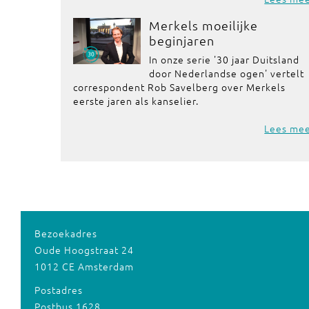
Merkels moeilijke
beginjaren
In onze serie '30 jaar Duitsland
door Nederlandse ogen' vertelt
correspondent Rob Savelberg over Merkels
eerste jaren als kanselier.
Lees me
Bezoekadres
Oude Hoogstraat 24
1012 CE Amsterdam
Postadres
Postbus 1628