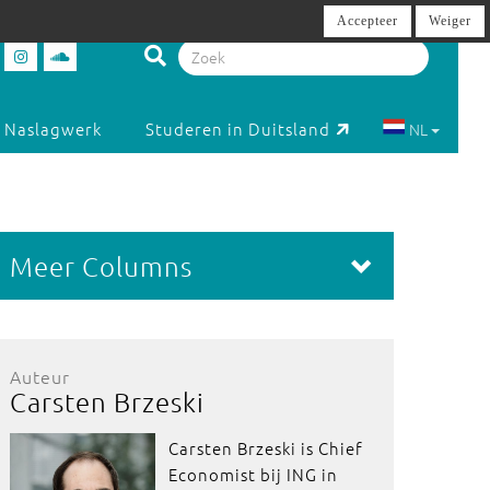
Accepteer
Weiger
Naslagwerk
Studeren in Duitsland
NL
Meer Columns
Auteur
Carsten Brzeski
Carsten Brzeski is Chief
Economist bij ING in