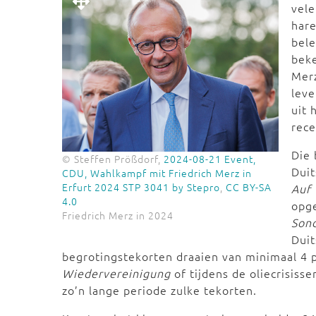
vele
hare
bele
beke
Merz
leve
uit 
rece
Die 
© Steffen Prößdorf,
2024-08-21 Event,
Duit
CDU, Wahlkampf mit Friedrich Merz in
Erfurt 2024 STP 3041 by Stepro
,
CC BY-SA
Auf
4.0
opge
Friedrich Merz in 2024
Son
Duit
begrotingstekorten draaien van minimaal 4 p
Wiedervereinigung
of tijdens de oliecrisiss
zo’n lange periode zulke tekorten.