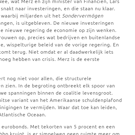
ee, wat Merz en zijn minister van Financiën, Lars
d snakt naar investeringen, en die staan nu klaar.
 waarbij miljarden uit het
Sondervermögen
ngen, is uitgebleven. De nieuwe investeringen
e nieuwe regering de economie op zijn wenken.
rtrouwen op, precies wat bedrijven en buitenlandse
e, wispelturige beleid van de vorige regering. En
omt terug. Niet omdat er al daadwerkelijk iets
oeg hebben van crisis. Merz is de eerste
rt nog niet voor allen, die structurele
 zien. In de begroting ontbreekt elk spoor van
we spanningen binnen de coalitie levensgroot.
itse variant van het Amerikaanse schuldenplafond
inigingen te vermijden. Waar dat toe kan leiden,
tlantische Oceaan.
n eurobonds. Met tekorten van 5 procent en een
t bbp kruipt, is er simpelweg geen ruimte meer om