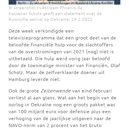
© screenshot livestream Phoenix.de
Kanselier Scholz geeft een statement over de
Russische aanval op Oekraïne, 24-2-2022
Deze week verkondigde een
televisieprogramma dat een groot deel van de
beloofde financiële hulp voor de slachtoffers
van de overstromingen van 2021 (nog) niet is
uitbetaald. Die hulp werd vorig jaar beloofd
door de toenmalige minister van Financiën, Olaf
Scholz. Maar de zelfverklaarde doener uit
Hamburg leverde niet.
Ook de grote
Zeitenwende
van eind februari
verliest al aan glans. Wat aan het begin van de
oorlog in Oekraïne nog een groots pakket was
van 100 miljard euro voor defensie plus een
verhoging van de jaarlijkse uitgaven naar de
NAVO-norm van 2 procent van het bruto