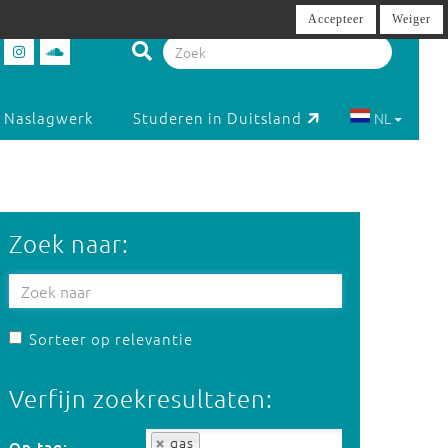
Accepteer
Weiger
Naslagwerk
Studeren in Duitsland
NL
Zoek naar:
Sorteer op relevantie
Verfijn zoekresultaten:
Op tag:
gas
Op tag: