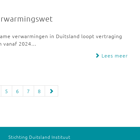
verwarmingswet
ame verwarmingen in Duitsland loopt vertraging
en vanaf 2024…
Lees meer
5
6
7
8
Stichting Duitsland Instituut