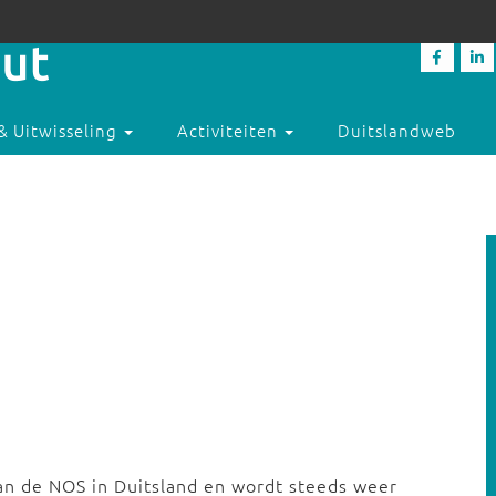
& Uitwisseling
Activiteiten
Duitslandweb
u
an de NOS in Duitsland en wordt steeds weer