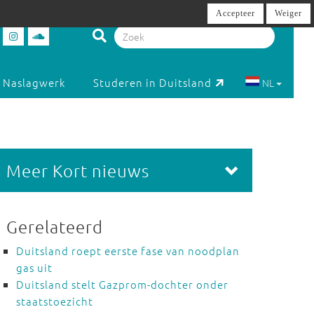
Accepteer
Weiger
Naslagwerk
Studeren in Duitsland
NL
Meer Kort nieuws
Gerelateerd
Duitsland roept eerste fase van noodplan
gas uit
Duitsland stelt Gazprom-dochter onder
staatstoezicht