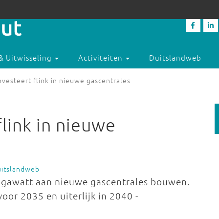
& Uitwisseling
Activiteiten
Duitslandweb
nvesteert flink in nieuwe gascentrales
flink in nieuwe
uitslandweb
igawatt aan nieuwe gascentrales bouwen.
voor 2035 en uiterlijk in 2040 -