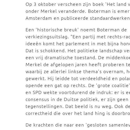
Op 3 oktober verscheen zijn boek 'Het land v
onder Merkel veranderde. Boterman is emeri
Amsterdam en publiceerde standaardwerken 
Een 'historische breuk' noemt Boterman de
verkiezingsuitslag. "Een partij met rechts-ra
ideeën komt het parlement in met bijna ho
Dat is schokkend. Het politieke landschap ve
een vrij dramatische toestand. De middenko
Merkel de afgelopen jaren heeft proberen te
waarbij ze allerlei linkse thema's overnam, h
gewerkt. Hij leidde tot verdeeldheid en polar
opende een gat op rechts. De 'grote coaliti
en SPD wekte voortdurend de indruk: er is e
consensus in de Duitse politiek, er zijn geen
tegenstellingen. Dat beeld is nu weg. Ook de
correctheid die over het land hing is doorbr
De krachten die naar een 'gesloten samenlev