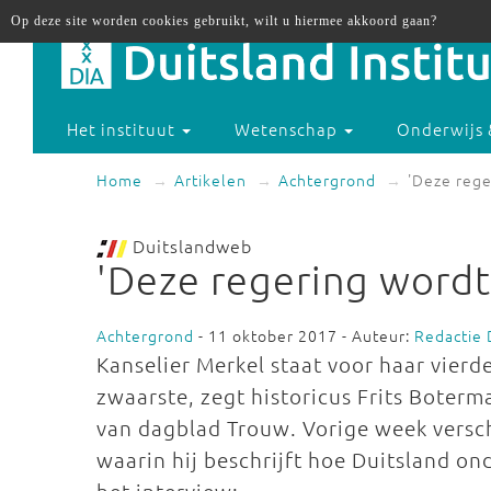
Op deze site worden cookies gebruikt, wilt u hiermee akkoord gaan?
Het instituut
Wetenschap
Onderwijs 
Home
Artikelen
Achtergrond
'Deze rege
Duitslandweb
'Deze regering wordt
Achtergrond
- 11 oktober 2017 - Auteur:
Redactie
Kanselier Merkel staat voor haar vierd
zwaarste, zegt historicus Frits Boterm
van dagblad Trouw. Vorige week versc
waarin hij beschrijft hoe Duitsland on