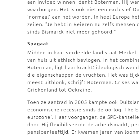
aan invloed winnen, denkt Boterman. Hij wanho
waarborgen. Het is ook niet een exclusief Du
'normaal' aan het worden. In heel Europa he
zeilen. "Je hebt in Beieren nu zelfs mensen 
sinds Bismarck niet meer gehoord."
Spagaat
Midden in haar verdeelde land staat Merkel
van huis uit ethisch bevlogen. In het combin
Boterman, ligt haar kracht: ideologisch wendb
die eigenschappen de vruchten. Het was tijde
meest uitblonk, schrijft Boterman. Crises wa
Griekenland tot Oekraïne.
Toen ze aantrad in 2005 kampte ook Duitslan
economische recessie sinds de oorlog. The 
eurozone'. Haar voorganger, de SPD-kanseli
door. Hij flexibiliseerde de arbeidsmarkt, p
pensioenleeftijd. Er kwamen jaren van loonm