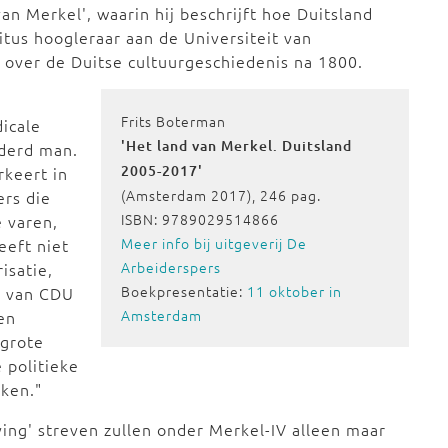
an Merkel', waarin hij beschrijft hoe Duitsland
tus hoogleraar aan de Universiteit van
over de Duitse cultuurgeschiedenis na 1800.
Frits Boterman
dicale
'Het land van Merkel. Duitsland
nderd man.
2005-2017'
rkeert in
(Amsterdam 2017), 246 pag.
ers die
ISBN: 9789029514866
 varen,
Meer info bij uitgeverij De
eeft niet
Arbeiderspers
isatie,
Boekpresentatie:
11 oktober in
e' van CDU
Amsterdam
en
 grote
 politieke
oken."
ing' streven zullen onder Merkel-IV alleen maar