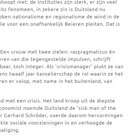
opt niet: de instituties zijn sterk, er zijn veel
its fenomeen, in zekere zin is Duitsland nu
bben nationalisme en regionalisme de wind in de
die voor een onafhankelijk Beieren pleiten. Dat is
. Een vrouw met twee zielen: raspragmaticus én
eren van die tegengestelde impulsen, schrijft
aar, toch integer. Als 'crisismanager' plukt ze van
ns twaalf jaar kanselierschap de rol waarin ze het
ren er volop, met name in het buitenland, van
d met een crisis. Het land kroop uit de diepste
Economist noemde Duitsland de 'sick man of the
er Gerhard Schröder, voerde daarom hervormingen
erkte sociale voorzieningen in en verhoogde de
atiging.