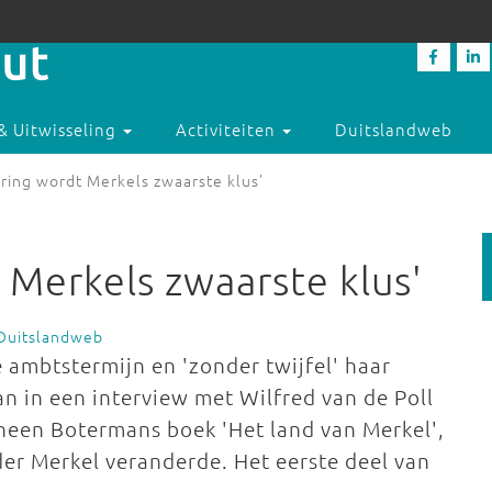
& Uitwisseling
Activiteiten
Duitslandweb
ring wordt Merkels zwaarste klus'
 Merkels zwaarste klus'
 Duitslandweb
e ambtstermijn en 'zonder twijfel' haar
an in een interview met Wilfred van de Poll
heen Botermans boek 'Het land van Merkel',
der Merkel veranderde. Het eerste deel van