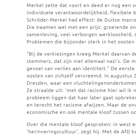
Merkel zette dat voort en deed er nog een s
individuele verantwoordelijkheid, flexibele
Schröder-Merkel had effect: de Duitse macro-
Die kwamen wel met een prijs: groeiende on
samenleving, veel verborgen werkloosheid, 
Problemen die bijzonder sterk in het oosten
"Bij de verkiezingen kreeg Merkel daarvan 
stemmers, dat zijn niet allemaal nazi's. De 
gevoel van verlies aan identiteit." De eerst
oosten van zichzelf vervreemd. In augustus
Dresden, waar een vluchtelingenonderkomen 
Ze straalde uit: 'met dat racisme hier wil ik 
probleem liggen dat haar later gaat opbrek
en terecht het racisme afwijzen. Maar de on
economische en ook mentale kloof tussen oos
Over die mentale kloof gesproken: in west en
'herinneringscultuur', zegt hij. Met de AfD 