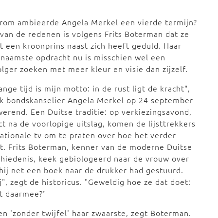
rom ambieerde Angela Merkel een vierde termijn?
van de redenen is volgens Frits Boterman dat ze
t een kroonprins naast zich heeft geduld. Haar
naamste opdracht nu is misschien wel een
lger zoeken met meer kleur en visie dan zijzelf.
lange tijd is mijn motto: in de rust ligt de kracht",
ak bondskanselier Angela Merkel op 24 september
erend. Een Duitse traditie: op verkiezingsavond,
ct na de voorlopige uitslag, komen de lijsttrekkers
ationale tv om te praten over hoe het verder
. Frits Boterman, kenner van de moderne Duitse
hiedenis, keek gebiologeerd naar de vrouw over
hij net een boek naar de drukker had gestuurd.
", zegt de historicus. "Geweldig hoe ze dat doet:
et daarmee?"
en 'zonder twijfel' haar zwaarste, zegt Boterman.