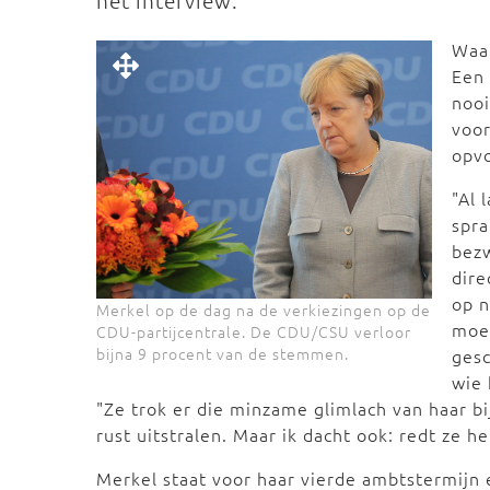
het interview:
Waa
Een 
nooi
voor
opvo
"Al 
spr
bezw
dire
op n
Merkel op de dag na de verkiezingen op de
moet
CDU-partijcentrale. De CDU/CSU verloor
bijna 9 procent van de stemmen.
gesc
wie 
"Ze trok er die minzame glimlach van haar bij
rust uitstralen. Maar ik dacht ook: redt ze h
Merkel staat voor haar vierde ambtstermijn 