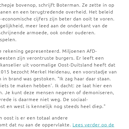
chepje bovenop, schrijft Boterman. Ze zette in op
 banen en een terugtredende overheid. Het beleid
economische cijfers zijn beter dan ooit te voren.
gelijkheid, meer leed aan de onderkant van de
schrijnende armoede, ook onder ouderen.
 spelen.
de rekening gepresenteerd. Miljoenen AfD-
meesten zijn verontruste burgers. Er leeft een
e kanselier uit voormalige Oost-Duitsland heeft dat
 2015 bezocht Merkel Heidenau, een voorstadje van
in brand was gestoken. "Ik zag haar daar staan.
niets te maken hebben'. Ik dacht: ze laat hier een
en. Je kunt deze mensen negeren of demoniseren,
vrede is daarmee niet weg. De sociaal-
t en west is kennelijk nog steeds heel diep."
 oost is er een totaal andere
komt dat nu aan de oppervlakte.
Lees verder op de