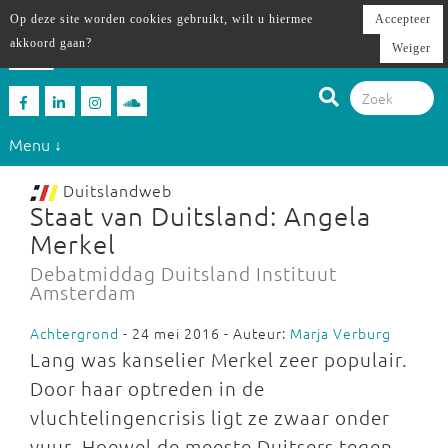
Op deze site worden cookies gebruikt, wilt u hiermee
Accepteer
akkoord gaan?
Weiger
Menu ↓
Duitslandweb
Staat van Duitsland: Angela
Merkel
Debatmiddag Duitsland Instituut
Amsterdam
Achtergrond
- 24 mei 2016 - Auteur:
Marja Verburg
Lang was kanselier Merkel zeer populair.
Door haar optreden in de
vluchtelingencrisis ligt ze zwaar onder
vuur. Hoewel de meeste Duitsers tegen