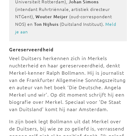
Universiteit Rotterdam),
Johan Simons
(intendant Ruhrtriënnale, artistiek directeur
NTGent),
(oud-correspondent
Wouter Meijer
NOS) en
(Duitsland Instituut).
Meld
Ton Nijhuis
je aan
Gereserveerdheid
Veel Duitsers herkennen zich in Merkels
nuchterheid en haar gereserveerdheid, denkt
Merkel-kenner Ralph Bollmann. Hij is journalist
van de Frankfurter Allgemeine Sonntagszeitung
en auteur van het boek ‘Die Deutsche. Angela
Merkel und wir’. Op dit moment schrijft hij een
biografie over Merkel. Speciaal voor 'De Staat
van Duitsland' komt hij naar Amsterdam.
In zijn boek legt Bollmann uit dat Merkel over
de Duitsers, bij wie ze zo geliefd is, verrassend
genoeg zelf niet al te positief denkt. “Ik geloof