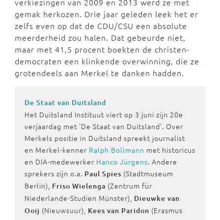
verkiezingen van 2009 en 2013 werd ze met
gemak herkozen. Drie jaar geleden leek het er
zelfs even op dat de CDU/CSU een absolute
meerderheid zou halen. Dat gebeurde niet,
maar met 41,5 procent boekten de christen-
democraten een klinkende overwinning, die ze
grotendeels aan Merkel te danken hadden.
De Staat van Duitsland
Het Duitsland Instituut viert op 3 juni zijn 20e
verjaardag met 'De Staat van Duitsland'. Over
Merkels positie in Duitsland spreekt journalist
en Merkel-kenner
Ralph Bollmann
met historicus
en DIA-medewerker
Hanco Jürgens
. Andere
sprekers zijn o.a.
(Stadtmuseum
Paul Spies
Berlin),
(Zentrum für
Friso Wielenga
Niederlande-Studien Münster),
Dieuwke van
(Nieuwsuur),
(Erasmus
Ooij
Kees van Paridon