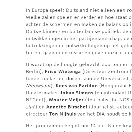
In Europa speelt Duitsland niet alleen een rol
Welke zaken spelen er verder en hoe staat on
achter de schermen en maken de balans op in
Duitse binnen- en buitenlandse politiek, de
ontwikkelingen in het partijenlandschap, de
betrekkingen en ontwikkelingen op het gebie
feiten, gaan in discussie en geven inzicht in
U wordt op de hoogte gebracht door onder
Berlin),
Friso Wielenga
(Directeur Zentrum f
(onderzoeker en docent aan de Universiteit
Nieuwsuur
),
Kees van Paridon
(Hoogleraar E
theatermaker
Johan Simons
(oa intendant R
NTGent),
Wouter Meijer
(Journalist bij NOS 
zijn
') en
Annette Birschel
(Journalist, auteu
directeur
Ton Nijhuis
van het DIA houdt de 
Het programma begint om 14 uur. Na de keyn