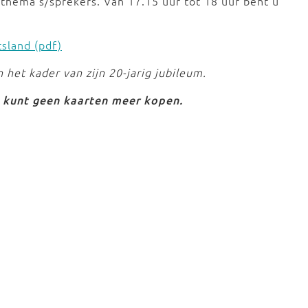
e thema's/sprekers. Van 17.15 uur tot 18 uur bent u
sland (pdf)
 het kader van zijn 20-jarig jubileum.
U kunt geen kaarten meer kopen.