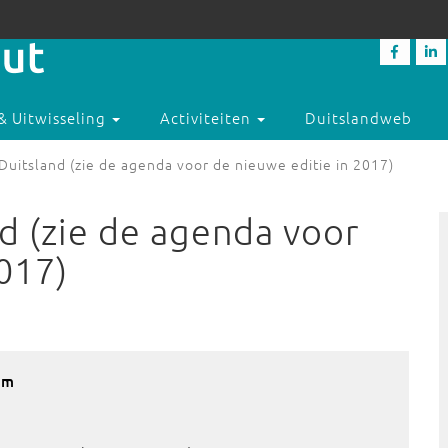
& Uitwisseling
Activiteiten
Duitslandweb
Duitsland (zie de agenda voor de nieuwe editie in 2017)
d (zie de agenda voor
017)
am