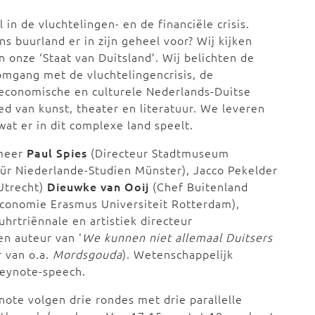
 in de vluchtelingen- en de financiële crisis.
s buurland er in zijn geheel voor? Wij kijken
 onze ‘Staat van Duitsland’. Wij belichten de
 omgang met de vluchtelingencrisis, de
 economische en culturele Nederlands-Duitse
d van kunst, theater en literatuur. We leveren
 wat er in dit complexe land speelt.
 meer
Paul Spies
(Directeur Stadtmuseum
ür Niederlande-Studien Münster), Jacco Pekelder
 Utrecht)
Dieuwke van Ooij
(Chef Buitenland
conomie Erasmus Universiteit Rotterdam),
uhrtriënnale en artistiek directeur
en auteur van '
We kunnen niet allemaal Duitsers
r van o.a.
Mordsgouda
). Wetenschappelijk
keynote-speech.
ote volgen drie rondes met drie parallelle