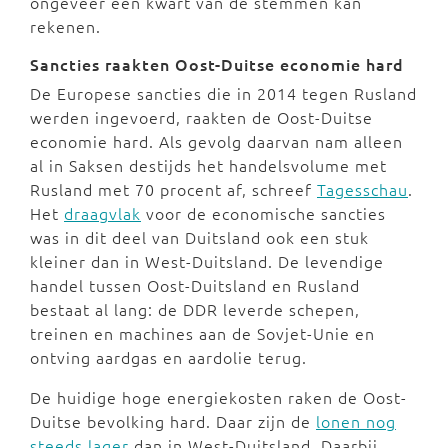
ongeveer een kwart van de stemmen kan
rekenen.
Sancties raakten Oost-Duitse economie hard
De Europese sancties die in 2014 tegen Rusland
werden ingevoerd, raakten de Oost-Duitse
economie hard. Als gevolg daarvan nam alleen
al in Saksen destijds het handelsvolume met
Rusland met 70 procent af, schreef
Tagesschau
.
Het
draagvlak
voor de economische sancties
was in dit deel van Duitsland ook een stuk
kleiner dan in West-Duitsland. De levendige
handel tussen Oost-Duitsland en Rusland
bestaat al lang: de DDR leverde schepen,
treinen en machines aan de Sovjet-Unie en
ontving aardgas en aardolie terug.
De huidige hoge energiekosten raken de Oost-
Duitse bevolking hard. Daar zijn de
lonen nog
steeds lager
dan in West-Duitsland. Daarbij