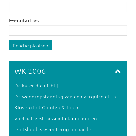
E-mailadres:
Reactie plaatsen
WK 2006
De kater die uitblijft
De wederopstanding van een verguisd elftal
Klose krijgt Gouden Schoen
Voetbalfeest tussen beladen muren
Duitsland is weer terug op aarde