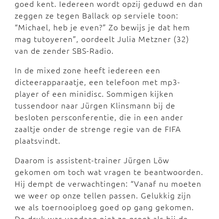
goed kent. Iedereen wordt opzij geduwd en dan
zeggen ze tegen Ballack op serviele toon:
“Michael, heb je even?” Zo bewijs je dat hem
mag tutoyeren”, oordeelt Julia Metzner (32)
van de zender SBS-Radio.
In de mixed zone heeft iedereen een
dicteerapparaatje, een telefoon met mp3-
player of een minidisc. Sommigen kijken
tussendoor naar Jürgen Klinsmann bij de
besloten persconferentie, die in een ander
zaaltje onder de strenge regie van de FIFA
plaatsvindt.
Daarom is assistent-trainer Jürgen Löw
gekomen om toch wat vragen te beantwoorden.
Hij dempt de verwachtingen: “Vanaf nu moeten
we weer op onze tellen passen. Gelukkig zijn
we als toernooiploeg goed op gang gekomen.
De druk was vandaag niet zo groot als bij de