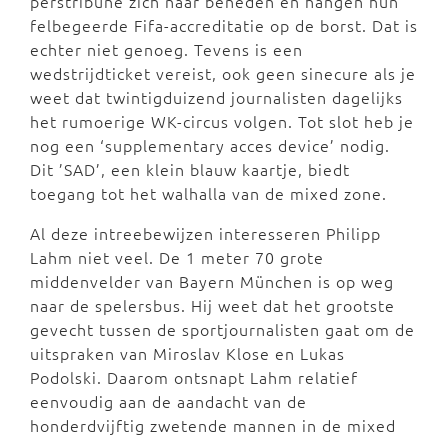
perstribune zich naar beneden en hangen hun
felbegeerde Fifa-accreditatie op de borst. Dat is
echter niet genoeg. Tevens is een
wedstrijdticket vereist, ook geen sinecure als je
weet dat twintigduizend journalisten dagelijks
het rumoerige WK-circus volgen. Tot slot heb je
nog een ‘supplementary acces device’ nodig.
Dit ’SAD’, een klein blauw kaartje, biedt
toegang tot het walhalla van de mixed zone.
Al deze intreebewijzen interesseren Philipp
Lahm niet veel. De 1 meter 70 grote
middenvelder van Bayern München is op weg
naar de spelersbus. Hij weet dat het grootste
gevecht tussen de sportjournalisten gaat om de
uitspraken van Miroslav Klose en Lukas
Podolski. Daarom ontsnapt Lahm relatief
eenvoudig aan de aandacht van de
honderdvijftig zwetende mannen in de mixed