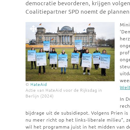
democratie bevorderen, krijgen volgen
Coalitiepartner SPD noemt de plannen '
Mini
‘Dem
herz
ong
prof
onge
steu
uitd
weer
©
HateAid
Wel
Actie van HateAid voor de Rijksdag in
Berlijn (2024)
In D
rech
bijdrage uit de subsidiepot. Volgens Prien is
nu meer richt op het links-liberale milieu”, 
wil het programma juist in het midden van de