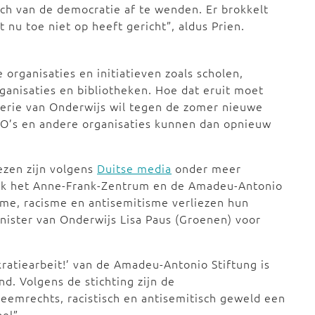
ich van de democratie af te wenden. Er brokkelt
t nu toe niet op heeft gericht”, aldus Prien.
 organisaties en initiatieven zoals scholen,
rganisaties en bibliotheken. Hoe dat eruit moet
sterie van Onderwijs wil tegen de zomer nieuwe
NGO’s en andere organisaties kunnen dan opnieuw
ezen zijn volgens
Duitse media
onder meer
 Ook het Anne-Frank-Zentrum en de Amadeu-Antonio
isme, racisme en antisemitisme verliezen hun
inister van Onderwijs Lisa Paus (Groenen) voor
ratiearbeit!’ van de Amadeu-Antonio Stiftung is
. Volgens de stichting zijn de
reemrechts, racistisch en antisemitisch geweld een
bel”.