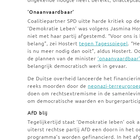
'Onaanvaardbaar'
Coalitiepartner SPD uitte harde kritiek op d
‘Demokratie Leben’ was volgens Jasmina Ho
niet met haar partij afgestemd. “Voor ons i
belang”, zei Hostert
tegen Tagesspiegel
. “H
is nu meer nodig dan ooit”, aldus Hostert. 
de plannen van de minister
‘onaanvaardbaar
belangrijk democratisch werk in gevaar.
De Duitse overheid lanceerde het financier
reeks moorden door de
neonazi-terreurgro
doen om rechtsextremisme in de samenleving
om democratische waarden en burgerparticip
AfD blij
Tegelijkertijd staat ‘Demokratie leben’ ook 
uiterst rechtse partij AfD een doorn in het 
programma’s worden gefinancierd. In het af