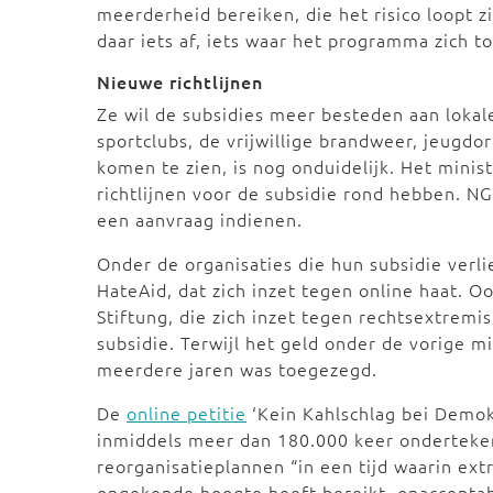
meerderheid bereiken, die het risico loopt z
daar iets af, iets waar het programma zich to
Nieuwe richtlijnen
Ze wil de subsidies meer besteden aan lokale
sportclubs, de vrijwillige brandweer, jeugdo
komen te zien, is nog onduidelijk. Het mini
richtlijnen voor de subsidie rond hebben. 
een aanvraag indienen.
Onder de organisaties die hun subsidie verli
HateAid, dat zich inzet tegen online haat.
Stiftung, die zich inzet tegen rechtsextrem
subsidie. Terwijl het geld onder de vorige m
meerdere jaren was toegezegd.
De
online petitie
‘Kein Kahlschlag bei Demok
inmiddels meer dan 180.000 keer ondertekend
reorganisatieplannen “in een tijd waarin ext
ongekende hoogte heeft bereikt, onaccepta