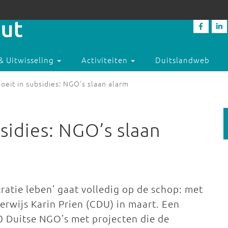
& Uitwisseling
Activiteiten
Duitslandweb
noeit in subsidies: NGO’s slaan alarm
bsidies: NGO’s slaan
atie leben’ gaat volledig op de schop: met
rwijs Karin Prien (CDU) in maart. Een
0 Duitse NGO’s met projecten die de