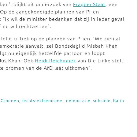
ben’, blijkt uit onderzoek van
FragdenStaat
, een
. Op de aangekondigde plannen van Prien
: “Ik wil de minister bedanken dat zij in ieder geval
 nu wil rechtzetten”.
felle kritiek op de plannen van Prien. ‘We zien al
emocratie aanvalt, zei Bondsdaglid Misbah Khan
lgt nu eigenlijk hetzelfde patroon en loopt
ldus Khan. Ook
Heidi Reichinnek
van Die Linke stelt
ste dromen van de AfD laat uitkomen”.
,
Groenen
,
rechts-extremisme
,
democratie
,
subsidie
,
Karin