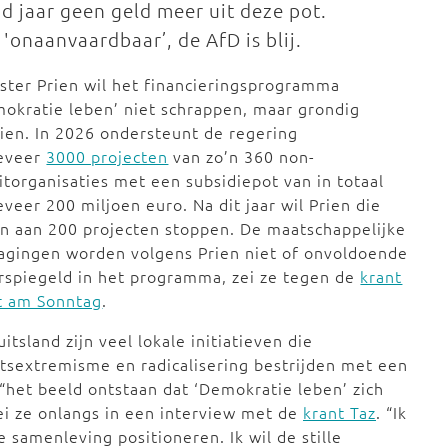
d jaar geen geld meer uit deze pot.
onaanvaardbaar’, de AfD is blij.
ster Prien wil het financieringsprogramma
okratie leben’ niet schrappen, maar grondig
ien. In 2026 ondersteunt de regering
eveer
3000 projecten
van zo’n 360 non-
itorganisaties met een subsidiepot van in totaal
veer 200 miljoen euro. Na dit jaar wil Prien die
n aan 200 projecten stoppen. De maatschappelijke
agingen worden volgens Prien niet of onvoldoende
spiegeld in het programma, zei ze tegen de
krant
t am Sonntag
.
uitsland zijn veel lokale initiatieven die
tsextremisme en radicalisering bestrijden met een
 “het beeld ontstaan dat ‘Demokratie leben’ zich
zei ze onlangs in een interview met de
krant Taz
. “Ik
 samenleving positioneren. Ik wil de stille