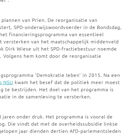
e plannen van Prien. De reorganisatie van
stert, SPD-onderwijswoordvoerder in de Bondsdag,
s het financieringsprogramma van essentieel
et versterken van het maatschappelijk middenveld
Ook Dirk Wiese uit het SPD-fractiebestuur noemde
’
. Volgens hem komt door de reorganisatie
ingsprogramma ‘Demokratie leben’ in 2015. Na een
ep NSU
kwam het besef dat de politiek meer moest
 te bestrijden. Het doel van het programma is
atie in de samenleving te versterken.
al jaren onder druk. Het programma is vooral de
oog. Die vindt dat met de overheidssubsidie linkse
gelopen jaar dienden dertien AfD-parlementsleden