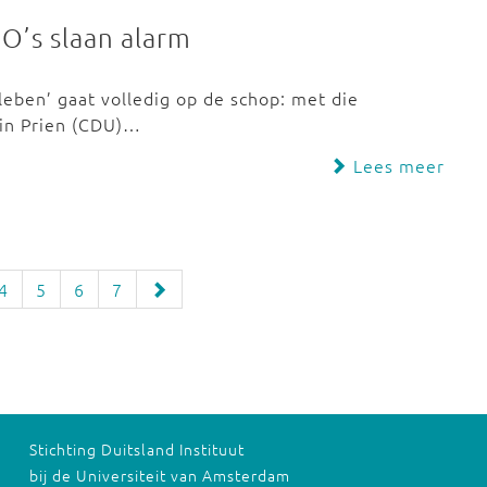
GO’s slaan alarm
eben’ gaat volledig op de schop: met die
in Prien (CDU)…
Lees meer
4
5
6
7
Stichting Duitsland Instituut
bij de Universiteit van Amsterdam