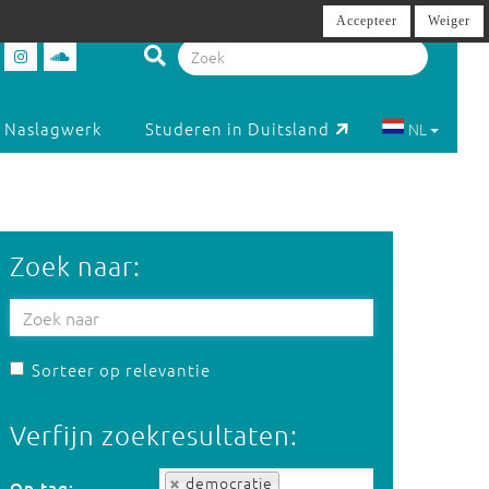
Accepteer
Weiger
Naslagwerk
Studeren in Duitsland
NL
Zoek naar:
Sorteer op relevantie
Verfijn zoekresultaten:
Op tag:
democratie
Op tag: