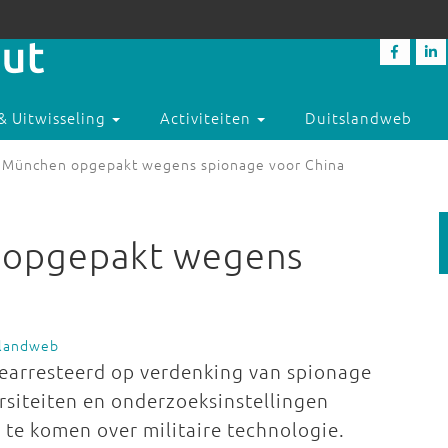
& Uitwisseling
Activiteiten
Duitslandweb
n München opgepakt wegens spionage voor China
 opgepakt wegens
slandweb
earresteerd op verdenking van spionage
rsiteiten en onderzoeksinstellingen
te komen over militaire technologie.