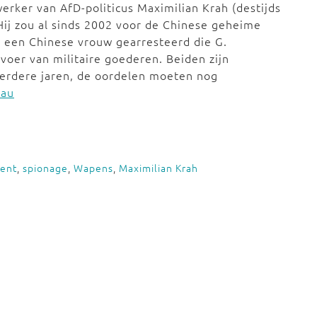
erker van AfD-politicus Maximilian Krah (destijds
Hij zou al sinds 2002 voor de Chinese geheime
d een Chinese vrouw gearresteerd die G.
voer van militaire goederen. Beiden zijn
erdere jaren, de oordelen moeten nog
hau
ent
,
spionage
,
Wapens
,
Maximilian Krah