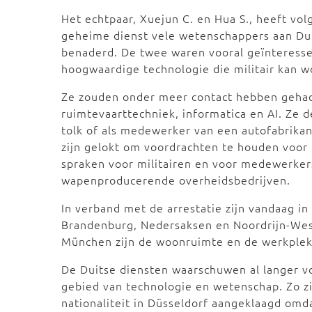
Het echtpaar, Xuejun C. en Hua S., heeft vo
geheime dienst vele wetenschappers aan Dui
benaderd. De twee waren vooral geïnteresse
hoogwaardige technologie die militair kan w
Ze zouden onder meer contact hebben gehad
ruimtevaarttechniek, informatica en AI. Ze 
tolk of als medewerker van een autofabrika
zijn gelokt om voordrachten te houden voor 
spraken voor militairen en voor medewerker
wapenproducerende overheidsbedrijven.
In verband met de arrestatie zijn vandaag i
Brandenburg, Nedersaksen en Noordrijn-West
München zijn de woonruimte en de werkplek
De Duitse diensten waarschuwen al langer voo
gebied van technologie en wetenschap. Zo zi
nationaliteit in Düsseldorf aangeklaagd omd