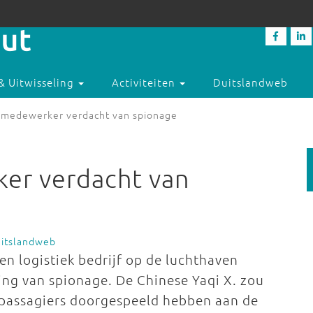
& Uitwisseling
Activiteiten
Duitslandweb
medewerker verdacht van spionage
er verdacht van
uitslandweb
n logistiek bedrijf op de luchthaven
ing van spionage. De Chinese Yaqi X. zou
n passagiers doorgespeeld hebben aan de