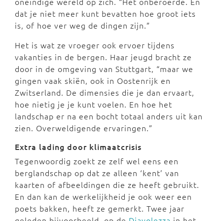
oneindige wereld op zich. “Het onberoerde. En
dat je niet meer kunt bevatten hoe groot iets
is, of hoe ver weg de dingen zijn.”
Het is wat ze vroeger ook ervoer tijdens
vakanties in de bergen. Haar jeugd bracht ze
door in de omgeving van Stuttgart, “maar we
gingen vaak skiën, ook in Oostenrijk en
Zwitserland. De dimensies die je dan ervaart,
hoe nietig je je kunt voelen. En hoe het
landschap er na een bocht totaal anders uit kan
zien. Overweldigende ervaringen.”
Extra lading door klimaatcrisis
Tegenwoordig zoekt ze zelf wel eens een
berglandschap op dat ze alleen ‘kent’ van
kaarten of afbeeldingen die ze heeft gebruikt.
En dan kan de werkelijkheid je ook weer een
poets bakken, heeft ze gemerkt. Twee jaar
geleden bijvoorbeeld, op de
Diavolezza
in het