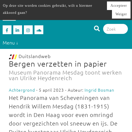
Op deze site worden cookies gebruikt, wilt u hiermee
Accepteer
akkoord gaan?
Weiger
Menu ↓
Duitslandweb
Bergen verzetten in papier
Museum Panorama Mesdag toont werken
van Ulrike Heydenreich
Achtergrond
- 5 april 2023 - Auteur:
Ingrid Bosman
Het Panorama van Scheveningen van
Hendrik Willem Mesdag (1831-1915)
wordt in Den Haag voor even omringd
door vergezichten vol sneeuw en ijs. De
Duitse kunstenaar Ulrike Heydenreich