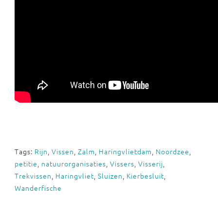
Tags:
Rijn
,
Vissen
,
Zalm
,
Haringvlietdam
,
Noordzee
,
petitie
,
natuurorganisaties
,
Vissers
,
Visserij
,
Trekvissen
,
Haringvliet
,
Sluizen
,
Kierbesluit
,
Wanderfische