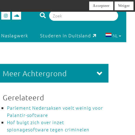
Accepteer
Weiger
Naslagwerk
Studeren in Duitsland
NL
Meer Achtergrond
Gerelateerd
Parlement Nedersaksen voelt weinig voor
Palantir-software
Hof buigt zich over inzet
spionagesoftware tegen criminelen