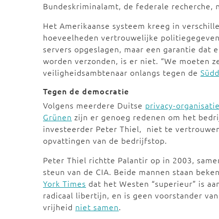
Bundeskriminalamt, de federale recherche,
Het Amerikaanse systeem kreeg in verschill
hoeveelheden vertrouwelijke politiegegevens
servers opgeslagen, maar een garantie dat e
worden verzonden, is er niet. “We moeten z
veiligheidsambtenaar onlangs tegen de
Südd
Tegen de democratie
Volgens meerdere Duitse
privacy-organisati
Grünen
zijn er genoeg redenen om het bedri
investeerder Peter Thiel, niet te vertrouw
opvattingen van de bedrijfstop.
Peter Thiel richtte Palantir op in 2003, sam
steun van de CIA. Beide mannen staan bekend 
York Times
dat het Westen “superieur” is aan
radicaal libertijn, en is geen voorstander 
vrijheid
niet samen
.