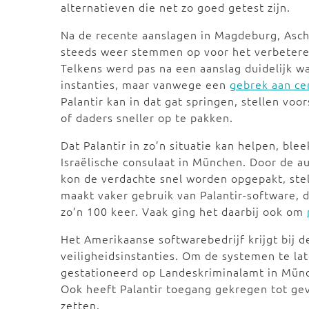
alternatieven die net zo goed getest zijn.
Na de recente aanslagen in Magdeburg, Asc
steeds weer stemmen op voor het verbeteren
Telkens werd pas na een aanslag duidelijk wa
instanties, maar vanwege een
gebrek aan ce
Palantir kan in dat gat springen, stellen v
of daders sneller op te pakken.
Dat Palantir in zo’n situatie kan helpen, bl
Israëlische consulaat in München. Door de 
kon de verdachte snel worden opgepakt, st
maakt vaker gebruik van Palantir-software,
zo’n 100 keer. Vaak ging het daarbij ook om
Het Amerikaanse softwarebedrijf krijgt bij 
veiligheidsinstanties. Om de systemen te la
gestationeerd op Landeskriminalamt in Münc
Ook heeft Palantir toegang gekregen tot ge
zetten.