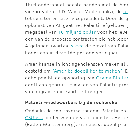
Thiel onderhoudt hechte banden met de Ame
vicepresident J.D. Vance. Mede dankzij de
m
tot senator en later vicepresident. Door de
opkomst van AI, gaat het Palantir afgelopen 
megadeal van
10 miljard dollar
voor het leve
een van de grootste contracten die het leger
Afgelopen kwartaal
steeg
de omzet van Palan
hoger dan in dezelfde periode vorig jaar.
Amerikaanse inlichtingendiensten maken al la
gesteld om
“Amerika dodelijker te maken”
. 
geholpen bij de opsporing van
Osama Bin La
geeft aan gebruik te maken van Palantir pr
van migranten in kaart te brengen.
Palantir-medewerkers bij de recherche
Ondanks de controverse rondom Palantir en 
CSU’ers,
onder wie deelstaatministers Herbe
(Baden-Württemberg), zich alvast openlijk uit