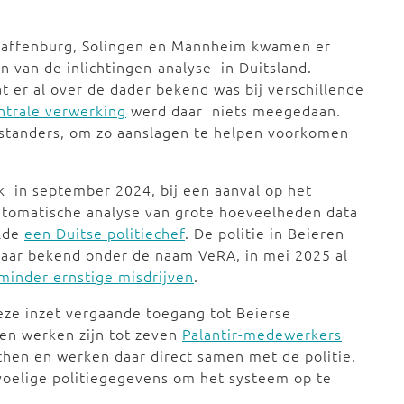
haffenburg, Solingen en Mannheim kwamen er
 van de inlichtingen-analyse in Duitsland.
t er al over de dader bekend was bij verschillende
ntrale verwerking
werd daar niets meegedaan.
oorstanders, om zo aanslagen te helpen voorkomen
eek in september 2024, bij een aanval op het
automatische analyse van grote hoeveelheden data
elde
een Duitse politiechef
. De politie in Beieren
 daar bekend onder de naam VeRA, in mei 2025 al
minder ernstige misdrijven
.
deze inzet vergaande toegang tot Beierse
ten werken zijn tot zeven
Palantir-medewerkers
hen en werken daar direct samen met de politie.
voelige politiegegevens om het systeem op te