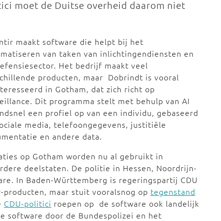
tici moet de Duitse overheid daarom niet
ntir maakt software die helpt bij het
matiseren van taken van inlichtingendiensten en
efensiesector. Het bedrijf maakt veel
chillende producten, maar Dobrindt is vooral
teresseerd in Gotham, dat zich richt op
eillance. Dit programma stelt met behulp van AI
ndsnel een profiel op van een individu, gebaseerd
ociale media, telefoongegevens, justitiële
umentatie en andere data.
aties op Gotham worden nu al gebruikt in
dere deelstaten. De politie in Hessen, Noordrijn-
are. In Baden-Württemberg is regeringspartij CDU
r-producten, maar stuit vooralsnog op
tegenstand
e
CDU-politici
roepen op de software ook landelijk
 de software door de Bundespolizei en het