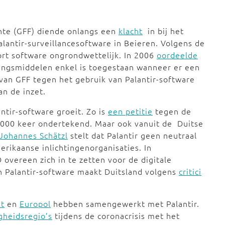
chte (GFF) diende onlangs een
klacht
in bij het
lantir-surveillancesoftware in Beieren. Volgens de
oort software ongrondwettelijk. In 2006
oordeelde
ringsmiddelen enkel is toegestaan wanneer er een
van GFF tegen het gebruik van Palantir-software
an de inzet.
ntir-software groeit. Zo is
een petitie
tegen de
00.000 keer ondertekend. Maar ook vanuit de Duitse
Johannes Schätzl
stelt dat Palantir geen neutraal
rikaanse inlichtingenorganisaties. In
vereen zich in te zetten voor de digitale
an Palantir-software maakt Duitsland volgens
critici
st
en
Europol
hebben samengewerkt met Palantir.
gheidsregio’s
tijdens de coronacrisis met het