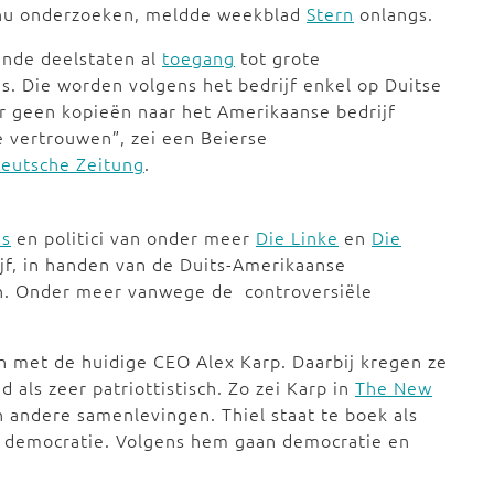
 nu onderzoeken, meldde weekblad
Stern
onlangs.
ende deelstaten al
toegang
tot grote
. Die worden volgens het bedrijf enkel op Duitse
r geen kopieën naar het Amerikaanse bedrijf
e vertrouwen”, zei een Beierse
eutsche Zeitung
.
es
en politici van onder meer
Die Linke
en
Die
jf, in handen van de Duits-Amerikaanse
en. Onder meer vanwege de controversiële
en met de huidige CEO Alex Karp. Daarbij kregen ze
als zeer patriottistisch. Zo zei Karp in
The New
 andere samenlevingen. Thiel staat te boek als
van democratie. Volgens hem gaan democratie en