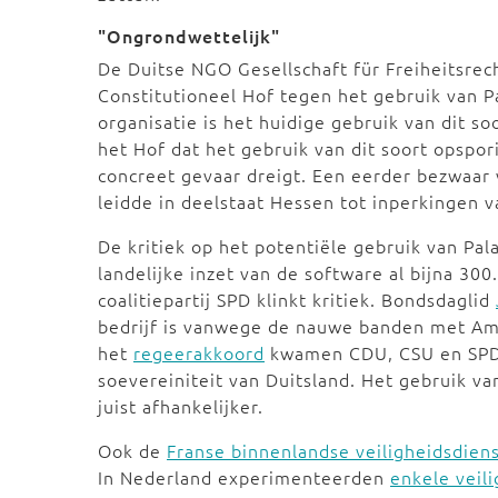
"Ongrondwettelijk"
De Duitse NGO Gesellschaft für Freiheitsre
Constitutioneel Hof tegen het gebruik van Pa
organisatie is het huidige gebruik van dit s
het Hof dat het gebruik van dit soort opspo
concreet gevaar dreigt. Een eerder bezwaar 
leidde in deelstaat Hessen tot inperkingen v
De kritiek op het potentiële gebruik van Pala
landelijke inzet van de software al bijna 3
coalitiepartij SPD klinkt kritiek. Bondsdaglid
bedrijf is vanwege de nauwe banden met Ame
het
regeerakkoord
kwamen CDU, CSU en SPD o
soevereiniteit van Duitsland. Het gebruik v
juist afhankelijker.
Ook de
Franse binnenlandse veiligheidsdien
In Nederland experimenteerden
enkele veili