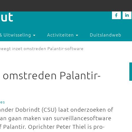
& Uitwisseling
Activiteiten
Duitslandweb
eegt inzet omstreden Palantir-software
omstreden Palantir-
es
ander Dobrindt (CSU) laat onderzoeken of
kan gaan maken van surveillancesoftware
Palantir. Oprichter Peter Thiel is pro-