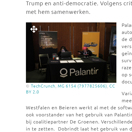
Trump en anti-democratie. Volgens cri
met hem samenwerken.
Pala
auto
de d
vers
geïn
surv
raze
op s
doc
©
TechCrunch
,
MG 6154 (7977825606)
,
CC
BY 2.0
Vari
meer
Westfalen en Beieren werkt al met de softw
ook voorstander van het gebruik van Palanti
bij coalitiepartner De Groenen. Verschillend
in te zetten. Dobrindt laat het gebruik van