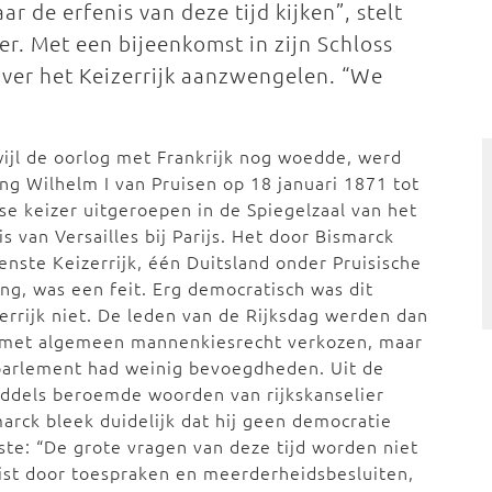
 de erfenis van deze tijd kijken”, stelt
r. Met een bijeenkomst in zijn Schloss
 over het Keizerrijk aanzwengelen. “We
ijl de oorlog met Frankrijk nog woedde, werd
ng Wilhelm I van Pruisen op 18 januari 1871 tot
se keizer uitgeroepen in de Spiegelzaal van het
is van Versailles bij Parijs. Het door Bismarck
nste Keizerrijk, één Duitsland onder Pruisische
ing, was een feit. Erg democratisch was dit
errijk niet. De leden van de Rijksdag werden dan
 met algemeen mannenkiesrecht verkozen, maar
parlement had weinig bevoegdheden. Uit de
ddels beroemde woorden van rijkskanselier
arck bleek duidelijk dat hij geen democratie
te: “De grote vragen van deze tijd worden niet
ist door toespraken en meerderheidsbesluiten,