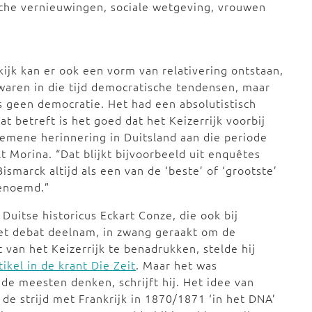
che vernieuwingen, sociale wetgeving, vrouwen
ijk kan er ook een vorm van relativering ontstaan,
 waren in die tijd democratische tendensen, maar
s geen democratie. Het had een absolutistisch
t betreft is het goed dat het Keizerrijk voorbij
lgemene herinnering in Duitsland aan die periode
elt Morina. “Dat blijkt bijvoorbeeld uit enquêtes
ismarck altijd als een van de ‘beste’ of ‘grootste’
genoemd.”
 Duitse historicus Eckart Conze, die ook bij
et debat deelnam, in zwang geraakt om de
 van het Keizerrijk te benadrukken, stelde hij
tikel in de krant Die Zeit
. Maar het was
 de meesten denken, schrijft hij. Het idee van
de strijd met Frankrijk in 1870/1871 ‘in het DNA’