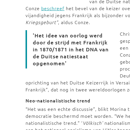
van de Duitse nat
Conze
beschreef
het bevel van de keizer ove
vijandigheid jegens Frankrijk als bijzonder v
Kriegsgeburt"
, aldus Conze.
Chri
'Het idee van oorlog werd
gesp
door de strijd met Frankrijk
een 
in 1870/1871 in het DNA van
Conz
de Duitse natiestaat
gebo
opgenomen'
proc
Deut
oprichting van het Duitse Keizerrijk in Vers
Frankrijk”, dat nog in twee wereldoorlogen z
Neo-nationalistische trend
“Het was een echte discussie”, blikt Morina 
democratie beschermd moet worden. “We he
nationalistische trend.” ‘
Völkisch
'
nationalis
aan het nationaal-socialisme van Hitler toe