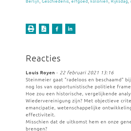
Berlijn
,
Geschiedenis
,
erfgoed
,
koloniën
,
Rijksdag
,
Reacties
Louis Royen
-
22 februari 2021 13:16
Steinmeier gaat "radeloos en beschaamd" bij
nog los van opportunistische politieke frame
Hoe zou een historische, vergelijkende anal
Wiedervereinigung zijn? Met objectieve criter
emancipatie, wetenschappelijke ontwikkeling
effectiviteit.
Misschien dat de uitkomst hem en onze gene
brengen?