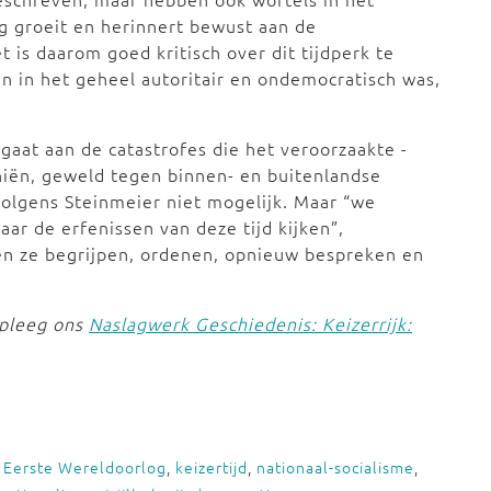
 groeit en herinnert bewust aan de
et is daarom goed kritisch over dit tijdperk te
en in het geheel autoritair en ondemocratisch was,
jgaat aan de catastrofes die het veroorzaakte -
niën, geweld tegen binnen- en buitenlandse
volgens Steinmeier niet mogelijk. Maar “we
ar de erfenissen van deze tijd kijken”,
n ze begrijpen, ordenen, opnieuw bespreken en
dpleeg ons
Naslagwerk Geschiedenis: Keizerrijk:
,
Eerste Wereldoorlog
,
keizertijd
,
nationaal-socialisme
,