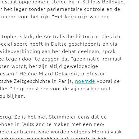
iestaat opgenomen, stelde hij in Schloss Bellevue.
r het leger zonder parlementaire controle en de
ormend voor het rijk. “Het keizerrijk was een
stopher Clark, de Australische historicus die zich
ecialiseerd heeft in Duitse geschiedenis en via
videoverbinding aan het debat deelnam, sprak
e tegen door te zeggen dat “geen natie normaal
ren wordt, het zijn altijd gewelddadige
essen.” Hélène Miard-Delacroix, professor
sche Zeitgeschichte in Parijs,
noemde
vooral de
ailles “de grondsteen voor de vijandschap met
ou blijken.
terug. Ze is het met Steinmeier eens dat de
bben in Duitsland te maken met een neo-
me en antisemitisme worden volgens Morina vaak
geschreven, maar hebben ook wortels in het