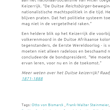
Keizerrijk. “De Duitse
Reichsbürger-
beweging
nationalistische machtspolitiek in die tijd. H
blijven praten. Dat het politieke systeem to
mag niet in de vergetelheid raken.”
Een heldere blik op het Keizerrijk die voorbi
volkerenmoord in de Duitse Afrikaanse kolo
tegenstanders, de Eerste Wereldoorlog - is 
moeten niet alleen radeloos en beschaamd na
concludeerde de bondspresident. “We moete
ervan leren, voor nu en in de toekomst.”
Meer weten over het Duitse keizerrijk? Raa
1871-1888
Tags:
Otto von Bismarck
,
Frank-Walter Steinmeier