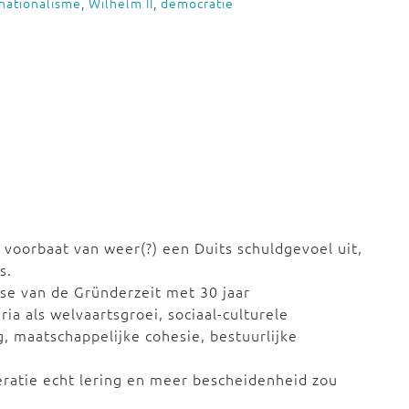
nationalisme
,
Wilhelm II
,
democratie
 voorbaat van weer(?) een Duits schuldgevoel uit,
s.
yse van de Gründerzeit met 30 jaar
ia als welvaartsgroei, sociaal-culturele
, maatschappelijke cohesie, bestuurlijke
ratie echt lering en meer bescheidenheid zou