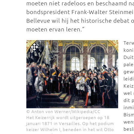
moeten niet radeloos en beschaamd naar
bondspresident Frank-Walter Steinmeie
Bellevue wil hij het historische debat
moeten ervan leren.”
Terw
koni
Duit
pale
gewe
leid
Keiz
wel
dit 
inmi
© Anton von Werner/Wikipedia/CC
Bism
Het Keizerrijk wordt uitgeroepen op 18
wens
januari 1871 in Versailles. Op het podium
besl
keizer Wilhelm I, beneden in het wit Otto