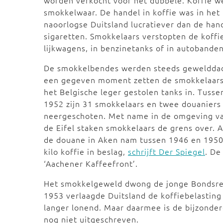
worden verkocht voor het dubbele. Koffie w
smokkelwaar. De handel in koffie was in het
naoorlogse Duitsland lucratiever dan de hand
sigaretten. Smokkelaars verstopten de koffie
lijkwagens, in benzinetanks of in autobande
De smokkelbendes werden steeds gewelddad
een gegeven moment zetten de smokkelaars 
het Belgische leger gestolen tanks in. Tuss
1952 zijn 31 smokkelaars en twee douaniers
neergeschoten. Met name in de omgeving v
de Eifel staken smokkelaars de grens over. A
de douane in Aken nam tussen 1946 en 195
kilo koffie in beslag,
schrijft Der Spiegel
. De
‘Aachener Kaffeefront’.
Het smokkelgeweld dwong de jonge Bondsrepub
1953 verlaagde Duitsland de koffiebelasting
langer lonend. Maar daarmee is de bijzonder
nog niet uitgeschreven.