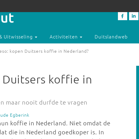
& Uitwisseling
Activiteiten
Duitslandweb
so: kopen Duitsers koffie in Nederland?
Duitsers koffie in
en maar nooit durfde te vragen
Oude Egberink
hun koffie in Nederland. Niet omdat de
at die in Nederland goedkoper is. In