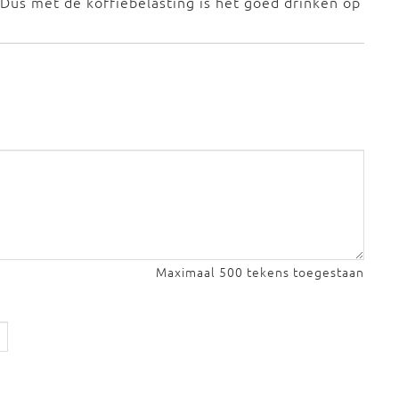
. Dus met de koffiebelasting is het goed drinken op
Maximaal 500 tekens toegestaan