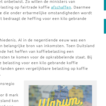
iet onbetwist. Zo willen de ministers van
asting op fairtrade koffie
afschaffen
. Daarmee
fie die onder erbarmelijke omstandigheden wordt
 bedraagt de heffing voor een kilo gebrande
chiedenis. Al in de negentiende eeuw was een
en belangrijke bron van inkomsten. Toen Duitsland
mde het heffen van koffiebelasting een
sten te komen voor de opkrabbelende staat. Bij
e belasting voor een kilo gebrande koffie
landen geen vergelijkbare belasting op koffie
n.
ensregio
oor 8 mark
tsland kon