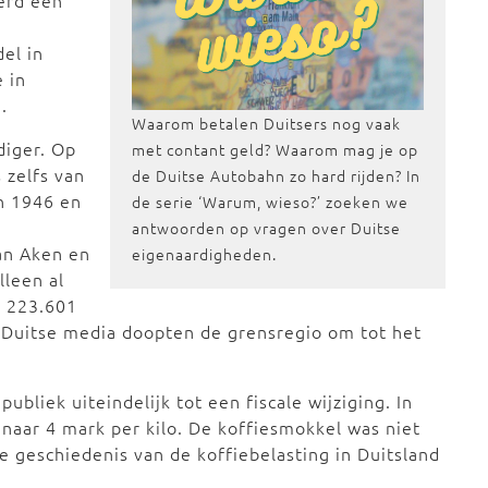
erd een
el in
 in
n.
Waarom betalen Duitsers nog vaak
iger. Op
met contant geld? Waarom mag je op
zelfs van
de Duitse Autobahn zo hard rijden? In
en 1946 en
de serie ‘Warum, wieso?’ zoeken we
antwoorden op vragen over Duitse
an Aken en
eigenaardigheden.
lleen al
0 223.601
 Duitse media doopten de grensregio om tot het
liek uiteindelijk tot een fiscale wijziging. In
 naar 4 mark per kilo. De koffiesmokkel was niet
e geschiedenis van de koffiebelasting in Duitsland