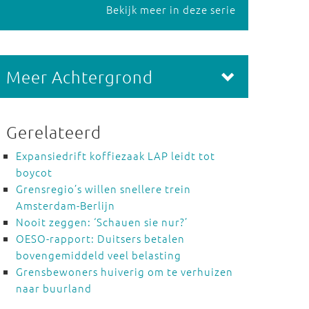
Bekijk meer in deze serie
Meer Achtergrond
Gerelateerd
Expansiedrift koffiezaak LAP leidt tot
boycot
Grensregio’s willen snellere trein
Amsterdam-Berlijn
Nooit zeggen: ‘Schauen sie nur?’
OESO-rapport: Duitsers betalen
bovengemiddeld veel belasting
Grensbewoners huiverig om te verhuizen
naar buurland