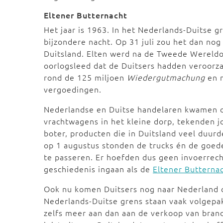
Eltener Butternacht
Het jaar is 1963. In het Nederlands-Duitse 
bijzondere nacht. Op 31 juli zou het dan n
Duitsland. Elten werd na de Tweede Wereldo
oorlogsleed dat de Duitsers hadden veroorzaa
rond de 125 miljoen
Wiedergutmachung
en n
vergoedingen.
Nederlandse en Duitse handelaren kwamen o
vrachtwagens in het kleine dorp, tekenden jo
boter, producten die in Duitsland veel duur
op 1 augustus stonden de trucks én de goed
te passeren. Er hoefden dus geen invoerrec
geschiedenis ingaan als de
Eltener Butternac
Ook nu komen Duitsers nog naar Nederland o
Nederlands-Duitse grens staan vaak volgepa
zelfs meer aan dan aan de verkoop van bran