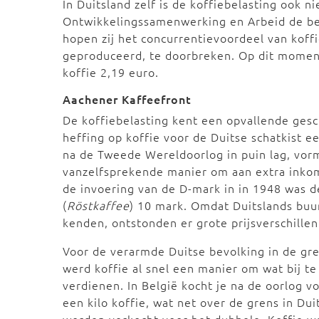
In Duitsland zelf is de koffiebelasting ook n
Ontwikkelingssamenwerking en Arbeid de bel
hopen zij het concurrentievoordeel van kof
geproduceerd, te doorbreken. Op dit moment
koffie 2,19 euro.
Aachener Kaffeefront
De koffiebelasting kent een opvallende ges
heffing op koffie voor de Duitse schatkist e
na de Tweede Wereldoorlog in puin lag, vor
vanzelfsprekende manier om aan extra inkom
de invoering van de D-mark in in 1948 was d
(
Röstkaffee
) 10 mark. Omdat Duitslands buur
kenden, ontstonden er grote prijsverschille
Voor de verarmde Duitse bevolking in de gr
werd koffie al snel een manier om wat bij te
verdienen. In België kocht je na de oorlog v
een kilo koffie, wat net over de grens in Dui