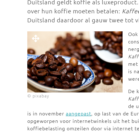
Duitsland geldt koffie als luxeproduct.
over hun koffie moeten betalen:
Kaffe
Duitsland daardoor al gauw twee tot v
Ook
cons
nerg
Kaf
me
is n
were
De k
© pixabay
Kaf
de u
is in november
aangepast
, op last van de E
opgeworpen voor internetwinkels uit het b
koffiebelasting omzeilen door via internet te