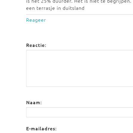
is het 25% duurder. Het is niet te begrijpen
een terrasje in duitsland
Reageer
Reactie:
Naam:
E-mailadres: