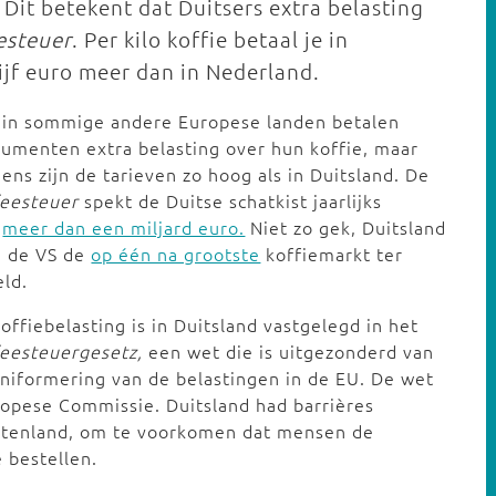
 Dit betekent dat Duitsers extra belasting
esteuer
. Per kilo koffie betaal je in
ijf euro meer dan in Nederland.
 in sommige andere Europese landen betalen
umenten extra belasting over hun koffie, maar
ens zijn de tarieven zo hoog als in Duitsland. De
feesteuer
spekt de Duitse schatkist jaarlijks
t
meer dan een miljard euro.
Niet zo gek, Duitsland
a de VS de
op één na grootste
koffiemarkt ter
ld.
offiebelasting is in Duitsland vastgelegd in het
feesteuergesetz,
een wet die is uitgezonderd van
niformering van de belastingen in de EU. De wet
uropese Commissie. Duitsland had barrières
uitenland, om te voorkomen dat mensen de
 bestellen.