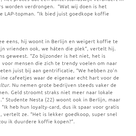
rs worden verdrongen. “Wat wij doen is het
e LAP-topman. “Ik bied juist goedkope koffie
e eens, hij woont in Berlijn en weigert koffie te
jn vrienden ook, we háten die plek”, vertelt hij.
s geweest. “Zo bijzonder is het niet, het is
n voor mensen die zich te trendy voelen om naar
eten juist bij aan gentrificatie, “We hebben zo’n
eine cafeetjes waar de eigenaar echt hart voor de
ltur
. Nu nemen grote bedrijven steeds vaker de
men. Geld stroomt straks niet meer naar lokale
” Studente Nesta (22) woont ook in Berlijn, maar
 “Ik heb hun loyalty-card, dus ik spaar voor gratis
”, vertelt ze. “Het is lekker goedkoop, super snel
ou ik duurdere koffie kopen?”.