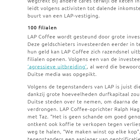
wegtrekt bij andere cafés terwijl de keten i
leidt volgens activisten tot dalende inkomst
buurt van een LAP-vestiging.
100 filialen
LAP Coffee wordt gesteund door grote invest
Deze geldschieters investeerden eerder in t
hun geld kan LAP Coffee zich razendsnel uitb
filialen openen. Volgens een van de investe
‘agressieve uitbreiding’
, al werd die bewoor
Duitse media was opgepikt.
Volgens de tegenstanders van LAP is juist di
dankzij grote hoeveelheden durfkapitaal zou
Duitse steden over te nemen, om daarna de 
verdrongen. LAP Coffee-oprichter Ralph Hage
met Taz. “Het is geen schande om goed genoe
ontkent ook koffie te verkopen tegen verlies
weg te halen, “We maken winst op elke kop”
tegenstanders een aanjager van gentrificatie