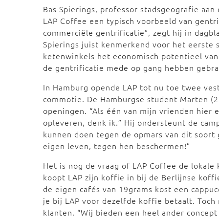
Bas Spierings, professor stadsgeografie aan 
LAP Coffee een typisch voorbeeld van gentrif
commerciële gentrificatie”, zegt hij in dagbl
Spierings juist kenmerkend voor het eerste 
ketenwinkels het economisch potentieel van 
de gentrificatie mede op gang hebben gebra
In Hamburg opende LAP tot nu toe twee vest
commotie. De Hamburgse student Marten (21)
openingen. “Als één van mijn vrienden hier e
opleveren, denk ik.” Hij ondersteunt de cam
kunnen doen tegen de opmars van dit soort 
eigen leven, tegen hen beschermen!”
Het is nog de vraag of LAP Coffee de lokale
koopt LAP zijn koffie in bij de Berlijnse kof
de eigen cafés van 19grams kost een cappucci
je bij LAP voor dezelfde koffie betaalt. Toc
klanten. “Wij bieden een heel ander concept 