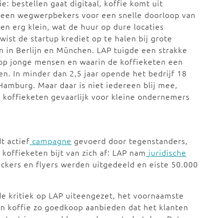
e: bestellen gaat digitaal, koffie komt uit
lleen wegwerpbekers voor een snelle doorloop van
en erg klein, wat de huur op dure locaties
ist de startup krediet op te halen bij grote
en in Berlijn en München. LAP tuigde een strakke
 op jonge mensen en waarin de koffieketen een
en. In minder dan 2,5 jaar opende het bedrijf 18
 Hamburg. Maar daar is niet iedereen blij mee,
e koffieketen gevaarlijk voor kleine ondernemers
t actief
campagne
gevoerd door tegenstanders,
 koffieketen bijt van zich af: LAP nam
juridische
ckers en flyers werden uitgedeeld en eiste 50.000
e kritiek op LAP uiteengezet, het voornaamste
un koffie zo goedkoop aanbieden dat het klanten