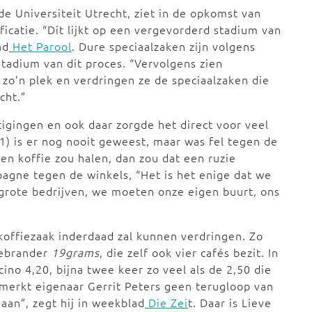
de Universiteit Utrecht, ziet in de opkomst van
icatie. “Dit lijkt op een vergevorderd stadium van
ad
Het Parool
. Dure speciaalzaken zijn volgens
stadium van dit proces. “Vervolgens zien
zo’n plek en verdringen ze de speciaalzaken die
cht.”
igingen en ook daar zorgde het direct voor veel
 is er nog nooit geweest, maar was fel tegen de
en koffie zou halen, dan zou dat een ruzie
pagne tegen de winkels, “Het is het enige dat we
grote bedrijven, we moeten onze eigen buurt, ons
 koffiezaak inderdaad zal kunnen verdringen. Zo
fiebrander
19grams
, die zelf ook vier cafés bezit. In
no 4,20, bijna twee keer zo veel als de 2,50 die
h merkt eigenaar Gerrit Peters geen terugloop van
aan”, zegt hij in weekblad
Die Zei
t. Daar is Lieve