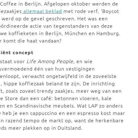
Coffee in Berlijn. Afgelopen oktober werden de
iezaakjes
allemaal
beklad
met rode verf, ‘Boycot
 werd op de gevel geschreven. Het was een
ördineerde actie van tegenstanders van deze
we koffieketen in Berlijn, München en Hamburg.
r komt die haat vandaan?
ciënt concept
 staat voor
Life Among People,
en wie
tsvermoedend één van hun vestigingen
enloopt, verwacht ongetwijfeld in de zoveelste
, hippe koffiezaak beland te zijn. De inrichting
t, zoals zoveel trendy zaakjes, meer weg van een
e Store dan een café: betonnen vloeren, kale
en en Scandinavische meubels. Wat LAP zo anders
50 heb je een cappuccino en een espresso kost maar
in razend tempo de markt op, want de herkenbare
eds meer plekken op in Duitsland.