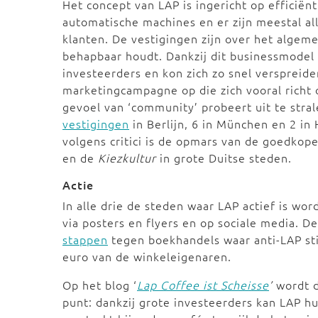
Het concept van LAP is ingericht op efficiënti
automatische machines en er zijn meestal a
klanten. De vestigingen zijn over het algeme
behapbaar houdt. Dankzij dit businessmodel w
investeerders en kon zich zo snel verspreid
marketingcampagne op die zich vooral richt
gevoel van ‘community’ probeert uit te stral
vestigingen
in Berlijn, 6 in München en 2 in
volgens critici is de opmars van de goedkop
en de
Kiezkultur
in grote Duitse steden.
Actie
In alle drie de steden waar LAP actief is word
via posters en flyers en op sociale media. De
stappen
tegen boekhandels waar anti-LAP sti
euro van de winkeleigenaren.
Op het blog ‘
Lap Coffee ist Scheisse
’
wordt d
punt: dankzij grote investeerders kan LAP h