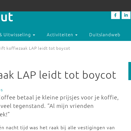
& Uitwisseling
Activiteiten
Duitslandweb
ift koffiezaak LAP leidt tot boycot
aak LAP leidt tot boycot
es
ffee betaal je kleine prijsjes voor je koffie,
veel tegenstand. “Al mijn vrienden
ek!”
én nacht tijd was het raak bij alle vestigingen van