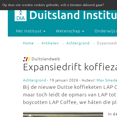
Op deze site worden cookies gebruikt, wilt u hiermee akkoord gaan?
Het instituut
Wetenschap
Onderwijs 
Home
Artikelen
Achtergrond
Expansiedr
Duitslandweb
Expansiedrift koffiez
Achtergrond
- 19 januari 2026 - Auteur:
Max Smed
Bij de nieuwe Duitse koffieketen LAP Co
maar toch leidt de opmars van LAP tot 
boycotten LAP Coffee, we háten die pl
In é