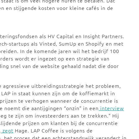
n staat is om veel hogere huren te betalen. Dat
en en stijgende kosten voor kleine cafés in de
eringsfondsen als HV Capital en Insight Partners.
ech-startups als Vinted, SumUp en Shopify en met
reiden. In de komende jaren wil het bedrijf 100
erders wordt er ingezet op een strategie van
ding snel van de website gehaald nadat die door
e agressieve uitbreidingsstrategie het probleem,
 LAP in staat kunnen zijn om de koffiemarkt in
prijzen te verhogen wanneer de concurrentie is
 noemt die aantijgingen “onzin” in een
interview
g te zijn om investeerders aan te trekken.” Hij
lijdende prijzen om klanten bij de concurrentie
,
zegt
Hage. LAP Coffee is volgens de
, het proces dat een achterstandswijk verandert in