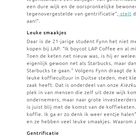
een dure wijk en de oorspronkelijke bewone
tegenovergestelde van gentrificatie”,
stelt
d
aan!”.
Leuke smaakjes
Daar is de 21-jarige student Fynn het niet me
kopen bij LAP. “Ik boycot LAP Coffee en al mi
Toen de keten net nieuw was, is hij er weleen
eigenlijk gewoon net als Starbucks, maar da
Starbucks te gaan.” Volgens Fynn draagt de k
leuke koffiecultuur in Duitse steden, met kl
zaak heeft. Dat is onderdeel van onze
Kiezku
plek in van mensen die zelf uit deze wijk ko
ondernemers, maar naar grote investeerders.
is juist blij met de komst van de koffieketen.
koffie. Ik ga er zo denk ik weer eentje halen
en ze hebben veel leuke smaakjes. Waarom z
Gentrificatie