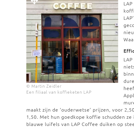
LAP 
koff
LAP’
geco
nieu
Waa
Effi
LAP
nie
binn
dure
© Martin Zeidler
heef
Een filiaal van koffieketen LAP
Appl
mur
maakt zijn de ‘ouderwetse’ prijzen, voor 2,
1,50. Met hun goedkope koffie schudden ze 
blauwe luifels van LAP Coffee duiken op ste