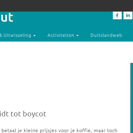
& Uitwisseling
Activiteiten
Duitslandweb
idt tot boycot
etaal je kleine prijsjes voor je koffie, maar toch