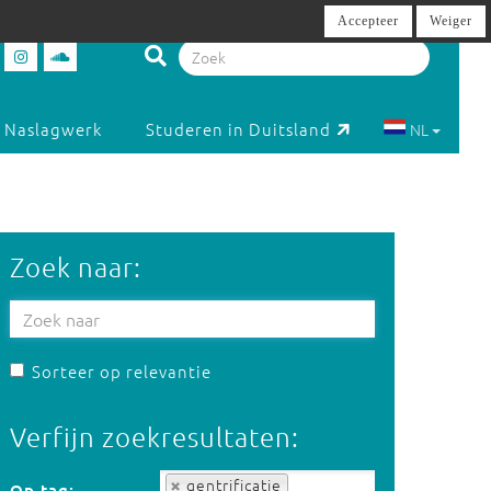
Accepteer
Weiger
Naslagwerk
Studeren in Duitsland
NL
Zoek naar:
Sorteer op relevantie
Verfijn zoekresultaten:
Op tag:
gentrificatie
Op tag: