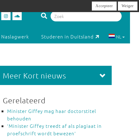
Accepteer
Weiger
Naslagwerk
Studeren in Duitsland
NL
Meer Kort nieuws
Gerelateerd
Minister Giffey mag haar doctorstitel
behouden
'Minister Giffey treedt af als plagiaat in
proefschrift wordt bewezen'