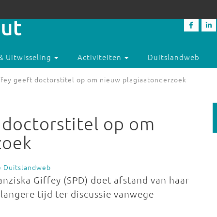
& Uitwisseling
Activiteiten
Duitslandweb
ffey geeft doctorstitel op om nieuw plagiaatonderzoek
 doctorstitel op om
zoek
e Duitslandweb
anziska Giffey (SPD) doet afstand van haar
l langere tijd ter discussie vanwege