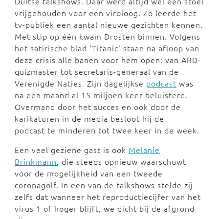
Duitse talkshows. Daar werd altijd wel een stoel
vrijgehouden voor een viroloog. Zo leerde het
tv-publiek een aantal nieuwe gezichten kennen.
Met stip op één kwam Drosten binnen. Volgens
het satirische blad 'Titanic' staan na afloop van
deze crisis alle banen voor hem open: van ARD-
quizmaster tot secretaris-generaal van de
Verenigde Naties. Zijn dagelijkse
podcast
was
na een maand al 15 miljoen keer beluisterd.
Overmand door het succes en ook door de
karikaturen in de media besloot hij de
podcast te minderen tot twee keer in de week.
Een veel geziene gast is ook
Melanie
Brinkmann
, die steeds opnieuw waarschuwt
voor de mogelijkheid van een tweede
coronagolf. In een van de talkshows stelde zij
zelfs dat wanneer het reproductiecijfer van het
virus 1 of hoger blijft, we dicht bij de afgrond